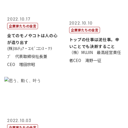
2022.10.17
2022.10.10
企業家たちの金言
企業家たちの金言
全てのモノやコトは人の心
トップの仕事は泥仕事。辛
が造り出す
いことでも決断すること
(株)ｶﾙﾁｭｱ・ｺﾝﾋﾞﾆｴﾝｽ・ｸﾗ
（株）MUJIN 最高経営責任
ﾌﾞ 代表取締役社長兼
者CEO 滝野一征
CEO 増田宗昭
2022.10.03
企業家たちの金言