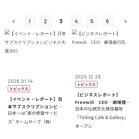
1
2
3
4
5
6
2025.12.26
2026.01.14
トピックス
トピックス
【ビジネスレポート】
【イベント・レポート】日
Freewill CEO 麻場俊行
本サブスクリプションビジ
日本の伝統文化発信基地
氏
日本一は“家の修理サービ
ネス大賞20...
「Telling Cafe & Gallery」
ス” ホームサーブ（株）
オープン