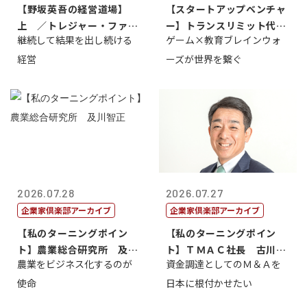
【野坂英吾の経営道場】
【スタートアップベンチャ
上 ／トレジャー・ファク
ー】トランスリミット代表
継続して結果を出し続ける
ゲーム×教育ブレインウォ
トリー社長野坂...
取締役社長 ...
経営
ーズが世界を繋ぐ
2026.07.28
2026.07.27
企業家倶楽部アーカイブ
企業家倶楽部アーカイブ
【私のターニングポイン
【私のターニングポイン
ト】農業総合研究所 及川
ト】ＴＭＡＣ社長 古川英
農業をビジネス化するのが
資金調達としてのＭ＆Ａを
智正
一
使命
日本に根付かせたい