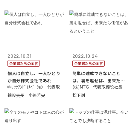
2022.10.31
2022.10.24
企業家たちの金言
企業家たちの金言
個人は自立し、一人ひとり
簡単に達成できないこと
が自分株式会社であれ
は、裏を返せば、出来たら
㈱ﾘﾝｸｱﾝﾄﾞﾓﾁﾍﾞｰｼｮﾝ 代表取
(株)MTG 代表取締役社長
価値があるとい...
締役会長 小笹芳央
松下剛