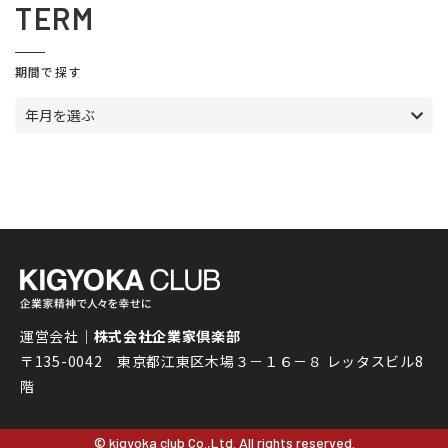
TERM
期間で探す
年月を選ぶ
運営会社｜
株式会社企業家倶楽部
〒135-0042 東京都江東区木場３－１６－８ レッタスビル8
階
© kigyoka club Co.,Ltd. All rights reserved.