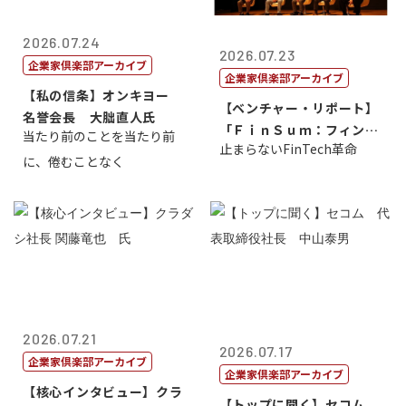
2026.07.24
2026.07.23
企業家倶楽部アーカイブ
企業家倶楽部アーカイブ
【私の信条】オンキヨー
【ベンチャー・リポート】
名誉会長 大朏直人氏
「ＦｉｎＳｕｍ：フィンテ
当たり前のことを当たり前
止まらないFinTech革命
ック・サミッ...
に、倦むことなく
2026.07.21
2026.07.17
企業家倶楽部アーカイブ
企業家倶楽部アーカイブ
【核心インタビュー】クラ
【トップに聞く】セコム