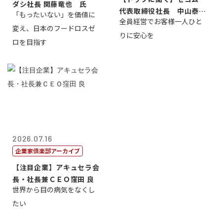
ダシ社長 関藤竜也 氏
代表取締役社長 中山泰
「もったいない」を価値に
全員経営でお客様一人ひと
男
変え、日本のフードロスゼ
りに安心を
ロを目指す
2026.07.16
企業家倶楽部アーカイブ
【注目企業】アキュセラ会
長・社長兼ＣＥＯ窪田 良
世界から目の病気をなくし
たい