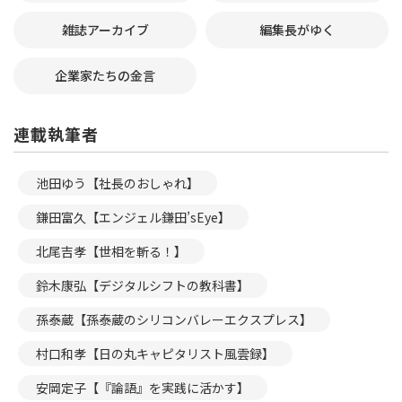
雑誌アーカイブ
編集長がゆく
企業家たちの金言
連載執筆者
池田ゆう【社長のおしゃれ】
鎌田富久【エンジェル鎌田’sEye】
北尾吉孝【世相を斬る！】
鈴木康弘【デジタルシフトの教科書】
孫泰蔵【孫泰蔵のシリコンバレーエクスプレス】
村口和孝【日の丸キャピタリスト風雲録】
安岡定子【『論語』を実践に活かす】