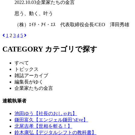
2022.10.03
企業家たちの金言
思う、動く、叶う
（株）ｴｲﾁ・ｱｲ・ｴｽ 代表取締役会長/CEO 澤田秀雄
1
2
3
4
5
CATEGORY
カテゴリで探す
すべて
トピックス
雑誌アーカイブ
編集長がゆく
企業家たちの金言
連載執筆者
池田ゆう【社長のおしゃれ】
鎌田富久【エンジェル鎌田’sEye】
北尾吉孝【世相を斬る！】
鈴木康弘【デジタルシフトの教科書】