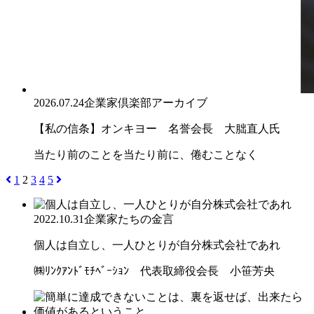
2026.07.24
企業家倶楽部アーカイブ
【私の信条】オンキヨー 名誉会長 大朏直人氏
当たり前のことを当たり前に、倦むことなく
1
2
3
4
5
2022.10.31
企業家たちの金言
個人は自立し、一人ひとりが自分株式会社であれ
㈱ﾘﾝｸｱﾝﾄﾞﾓﾁﾍﾞｰｼｮﾝ 代表取締役会長 小笹芳央