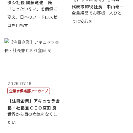
ダシ社長 関藤竜也 氏
代表取締役社長 中山泰
「もったいない」を価値に
全員経営でお客様一人ひと
男
変え、日本のフードロスゼ
りに安心を
ロを目指す
2026.07.16
企業家倶楽部アーカイブ
【注目企業】アキュセラ会
長・社長兼ＣＥＯ窪田 良
世界から目の病気をなくし
たい