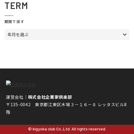
TERM
期間で探す
年月を選ぶ
運営会社｜
株式会社企業家倶楽部
〒135-0042 東京都江東区木場３－１６－８ レッタスビル8
階
© kigyoka club Co.,Ltd. All rights reserved.