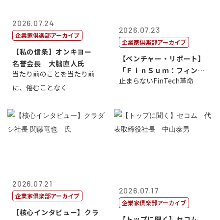
2026.07.24
2026.07.23
企業家倶楽部アーカイブ
企業家倶楽部アーカイブ
【私の信条】オンキヨー
【ベンチャー・リポート】
名誉会長 大朏直人氏
「ＦｉｎＳｕｍ：フィンテ
当たり前のことを当たり前
止まらないFinTech革命
ック・サミッ...
に、倦むことなく
2026.07.21
2026.07.17
企業家倶楽部アーカイブ
企業家倶楽部アーカイブ
【核心インタビュー】クラ
【トップに聞く】セコム