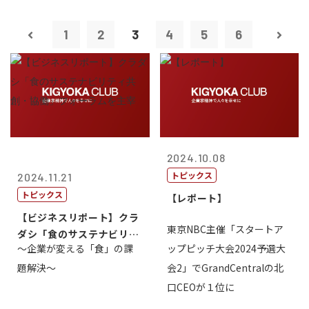
1
2
3
4
5
6
2024.10.08
トピックス
2024.11.21
トピックス
【レポート】
【ビジネスリポート】クラ
東京NBC主催「スタートア
ダシ「食のサステナビリテ
～企業が変える「食」の課
ップピッチ大会2024予選大
ィ共創・協働...
題解決～
会2」でGrandCentralの北
口CEOが１位に