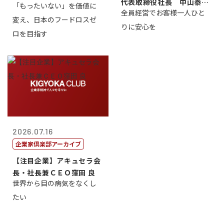
代表取締役社長 中山泰
「もったいない」を価値に
全員経営でお客様一人ひと
男
変え、日本のフードロスゼ
りに安心を
ロを目指す
2026.07.16
企業家倶楽部アーカイブ
【注目企業】アキュセラ会
長・社長兼ＣＥＯ窪田 良
世界から目の病気をなくし
たい