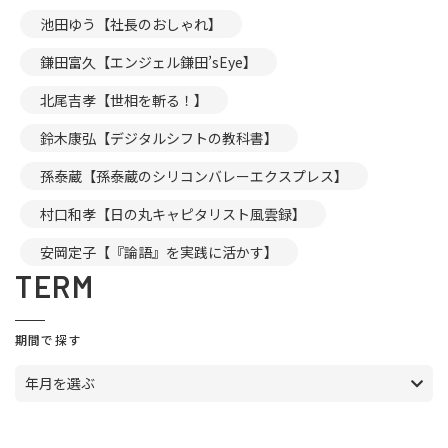
池田ゆう【社長のおしゃれ】
鎌田富久【エンジェル鎌田’sEye】
北尾吉孝【世相を斬る！】
鈴木康弘【デジタルシフトの教科書】
孫泰蔵【孫泰蔵のシリコンバレーエクスプレス】
村口和孝【日の丸キャピタリスト風雲録】
安岡定子【『論語』を実践に活かす】
TERM
期間で探す
年月を選ぶ