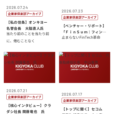
2026.07.24
2026.07.23
企業家倶楽部アーカイブ
企業家倶楽部アーカイブ
【私の信条】オンキヨー
【ベンチャー・リポート】
名誉会長 大朏直人氏
「ＦｉｎＳｕｍ：フィンテ
当たり前のことを当たり前
止まらないFinTech革命
ック・サミッ...
に、倦むことなく
2026.07.21
2026.07.17
企業家倶楽部アーカイブ
企業家倶楽部アーカイブ
【核心インタビュー】クラ
【トップに聞く】セコム
ダシ社長 関藤竜也 氏