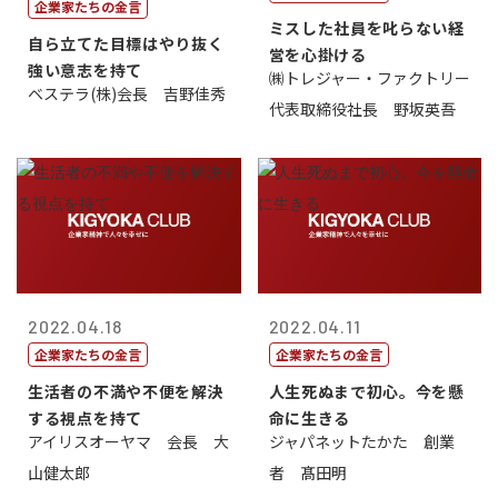
企業家たちの金言
ミスした社員を叱らない経
自ら立てた目標はやり抜く
営を心掛ける
強い意志を持て
㈱トレジャー・ファクトリー
ベステラ(株)会長 吉野佳秀
代表取締役社長 野坂英吾
2022.04.18
2022.04.11
企業家たちの金言
企業家たちの金言
生活者の不満や不便を解決
人生死ぬまで初心。今を懸
する視点を持て
命に生きる
アイリスオーヤマ 会長 大
ジャパネットたかた 創業
山健太郎
者 髙田明