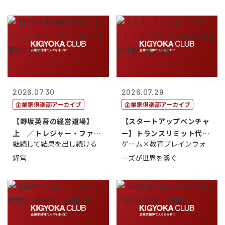
2026.07.30
2026.07.29
企業家倶楽部アーカイブ
企業家倶楽部アーカイブ
【野坂英吾の経営道場】
【スタートアップベンチャ
上 ／トレジャー・ファク
ー】トランスリミット代表
継続して結果を出し続ける
ゲーム×教育ブレインウォ
トリー社長野坂...
取締役社長 ...
経営
ーズが世界を繋ぐ