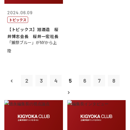
2024.06.09
トピックス
【トピックス】旭酒造 桜
井博志会長 桜井一宏社長
「獺祭ブルー」がNYから上
陸
2
3
4
5
6
7
8