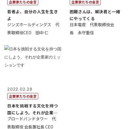
企業家たちの金言
企業家たちの金言
若者よ、自分の人生を生き
困難さんは、解決君と一緒
よ
にやってくる
ジンズホールディングス 代
日本電産 代表取締役会
表取締役CEO 田中 仁
長 永守重信
2022.02.28
企業家たちの金言
日本を挑戦する文化を持つ
国にしよう。それが企業家
ブロードバンドタワー 代
のミッション...
表取締役 会長兼社長 CEO