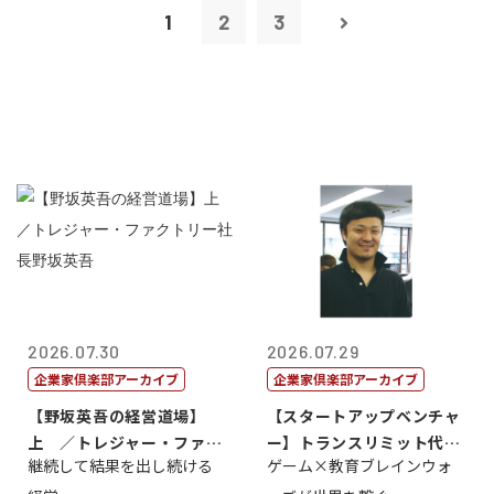
1
2
3
2026.07.30
2026.07.29
企業家倶楽部アーカイブ
企業家倶楽部アーカイブ
【野坂英吾の経営道場】
【スタートアップベンチャ
上 ／トレジャー・ファク
ー】トランスリミット代表
継続して結果を出し続ける
ゲーム×教育ブレインウォ
トリー社長野坂...
取締役社長 ...