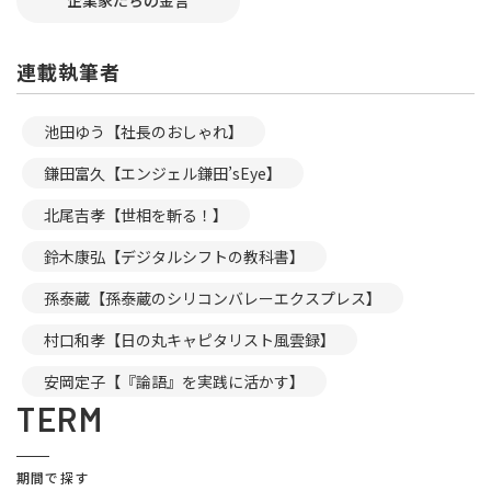
企業家たちの金言
連載執筆者
池田ゆう【社長のおしゃれ】
鎌田富久【エンジェル鎌田’sEye】
北尾吉孝【世相を斬る！】
鈴木康弘【デジタルシフトの教科書】
孫泰蔵【孫泰蔵のシリコンバレーエクスプレス】
村口和孝【日の丸キャピタリスト風雲録】
安岡定子【『論語』を実践に活かす】
TERM
期間で探す