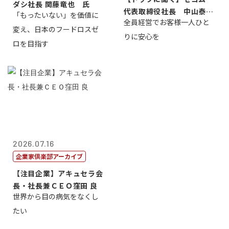
ダシ社長 関藤竜也 氏
代表取締役社長 中山泰
「もったいない」を価値に
全員経営でお客様一人ひと
男
変え、日本のフードロスゼ
りに安心を
ロを目指す
2026.07.16
企業家倶楽部アーカイブ
【注目企業】アキュセラ会
長・社長兼ＣＥＯ窪田 良
世界から目の病気をなくし
たい