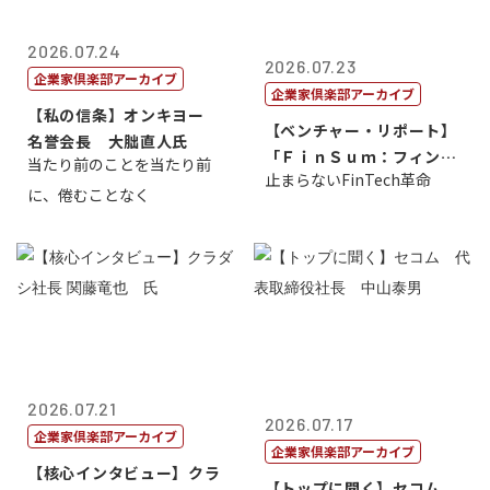
2026.07.24
2026.07.23
企業家倶楽部アーカイブ
企業家倶楽部アーカイブ
【私の信条】オンキヨー
【ベンチャー・リポート】
名誉会長 大朏直人氏
「ＦｉｎＳｕｍ：フィンテ
当たり前のことを当たり前
止まらないFinTech革命
ック・サミッ...
に、倦むことなく
2026.07.21
2026.07.17
企業家倶楽部アーカイブ
企業家倶楽部アーカイブ
【核心インタビュー】クラ
【トップに聞く】セコム