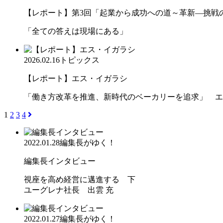
【レポート】第3回「起業から成功への道～革新―挑戦の先
「全ての答えは現場にある」
2026.02.16
トピックス
【レポート】エス・イガラシ
「働き方改革を推進、新時代のベーカリーを追求」 エ
1
2
3
4
2022.01.28
編集長がゆく！
編集長インタビュー
視座を高め経営に邁進する 下
ユーグレナ社長 出雲 充
2022.01.27
編集長がゆく！