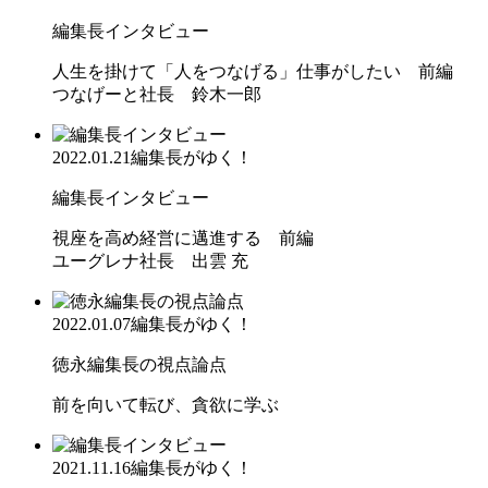
編集長インタビュー
人生を掛けて「人をつなげる」仕事がしたい 前編
つなげーと社長 鈴木一郎
2022.01.21
編集長がゆく！
編集長インタビュー
視座を高め経営に邁進する 前編
ユーグレナ社長 出雲 充
2022.01.07
編集長がゆく！
徳永編集長の視点論点
前を向いて転び、貪欲に学ぶ
2021.11.16
編集長がゆく！