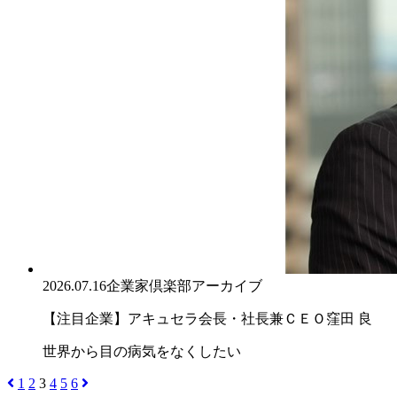
2026.07.16
企業家倶楽部アーカイブ
【注目企業】アキュセラ会長・社長兼ＣＥＯ窪田 良
世界から目の病気をなくしたい
1
2
3
4
5
6