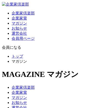
企業家倶楽部
企業家賞
マガジン
お知らせ
運営会社
会員用ページ
会員になる
トップ
マガジン
MAGAZINE
マガジン
企業家倶楽部
企業家賞
マガジン
お知らせ
運営会社