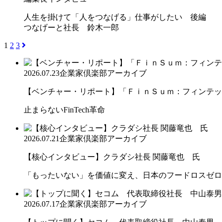
人生を掛けて「人をつなげる」仕事がしたい 後編
つなげーと社長 鈴木一郎
1
2
3
2026.07.23
企業家倶楽部アーカイブ
【ベンチャー・リポート】「ＦｉｎＳｕｍ：フィンテック
止まらないFinTech革命
2026.07.21
企業家倶楽部アーカイブ
【核心インタビュー】クラダシ社長 関藤竜也 氏
「もったいない」を価値に変え、日本のフードロスゼロ
2026.07.17
企業家倶楽部アーカイブ