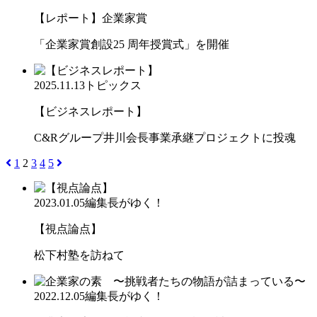
【レポート】企業家賞
「企業家賞創設25 周年授賞式」を開催
2025.11.13
トピックス
【ビジネスレポート】
C&Rグループ井川会長事業承継プロジェクトに投魂
1
2
3
4
5
2023.01.05
編集長がゆく！
【視点論点】
松下村塾を訪ねて
2022.12.05
編集長がゆく！