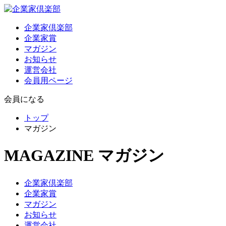
企業家倶楽部
企業家賞
マガジン
お知らせ
運営会社
会員用ページ
会員になる
トップ
マガジン
MAGAZINE
マガジン
企業家倶楽部
企業家賞
マガジン
お知らせ
運営会社