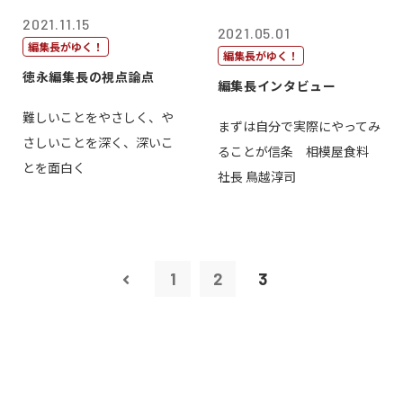
2021.11.15
2021.05.01
編集長がゆく！
編集長がゆく！
徳永編集長の視点論点
編集長インタビュー
難しいことをやさしく、や
まずは自分で実際にやってみ
さしいことを深く、深いこ
ることが信条 相模屋食料
とを面白く
社長 鳥越淳司
1
2
3