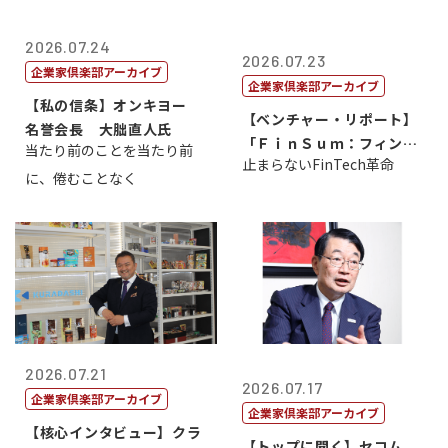
2026.07.24
2026.07.23
企業家倶楽部アーカイブ
企業家倶楽部アーカイブ
【私の信条】オンキヨー
【ベンチャー・リポート】
名誉会長 大朏直人氏
「ＦｉｎＳｕｍ：フィンテ
当たり前のことを当たり前
止まらないFinTech革命
ック・サミッ...
に、倦むことなく
2026.07.21
2026.07.17
企業家倶楽部アーカイブ
企業家倶楽部アーカイブ
【核心インタビュー】クラ
【トップに聞く】セコム