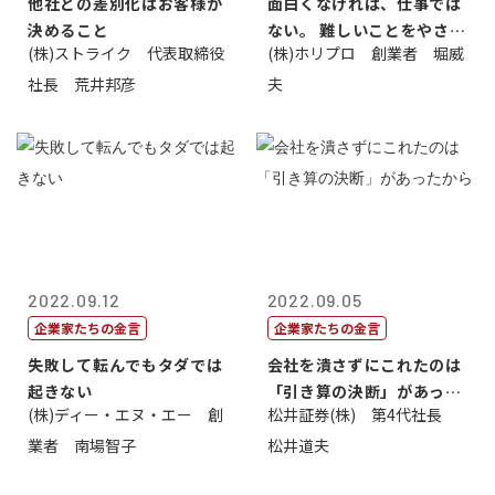
他社との差別化はお客様が
面白くなければ、仕事では
決めること
ない。 難しいことをやさし
(株)ストライク 代表取締役
(株)ホリプロ 創業者 堀威
く。やさし...
社長 荒井邦彦
夫
2022.09.12
2022.09.05
企業家たちの金言
企業家たちの金言
失敗して転んでもタダでは
会社を潰さずにこれたのは
起きない
「引き算の決断」があった
(株)ディー・エヌ・エー 創
松井証券(株) 第4代社長
から
業者 南場智子
松井道夫