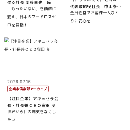
ダシ社長 関藤竜也 氏
代表取締役社長 中山泰
「もったいない」を価値に
全員経営でお客様一人ひと
男
変え、日本のフードロスゼ
りに安心を
ロを目指す
2026.07.16
企業家倶楽部アーカイブ
【注目企業】アキュセラ会
長・社長兼ＣＥＯ窪田 良
世界から目の病気をなくし
たい