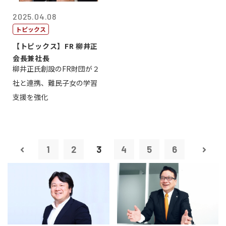
2025.04.08
トピックス
【トピックス】FR 柳井正
会長兼社長
柳井正氏創設のFR財団が２
社と連携、難民子女の学習
支援を強化
1
2
3
4
5
6