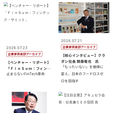
2026.07.21
企業家倶楽部アーカイブ
2026.07.23
企業家倶楽部アーカイブ
【核心インタビュー】クラ
ダシ社長 関藤竜也 氏
【ベンチャー・リポート】
「もったいない」を価値に
「ＦｉｎＳｕｍ：フィンテ
止まらないFinTech革命
変え、日本のフードロスゼ
ック・サミッ...
ロを目指す