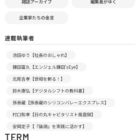
雑誌アーカイブ
編集長がゆく
企業家たちの金言
連載執筆者
池田ゆう【社長のおしゃれ】
鎌田富久【エンジェル鎌田’sEye】
北尾吉孝【世相を斬る！】
鈴木康弘【デジタルシフトの教科書】
孫泰蔵【孫泰蔵のシリコンバレーエクスプレス】
村口和孝【日の丸キャピタリスト風雲録】
安岡定子【『論語』を実践に活かす】
TERM