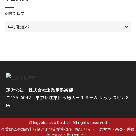
期間で探す
年月を選ぶ
運営会社｜
株式会社企業家倶楽部
〒135-0042 東京都江東区木場３－１６－８ レッタスビル8
階
© kigyoka club Co.,Ltd. All rights reserved.
企業家倶楽部の出版物および企業家倶楽部Webサイト上の文章・画像・映像
等はすべて著作物です。