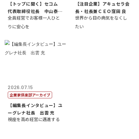
【トップに聞く】セコム
【注目企業】アキュセラ会
代表取締役社長 中山泰
長・社長兼ＣＥＯ窪田 良
全員経営でお客様一人ひと
世界から目の病気をなくし
男
りに安心を
たい
2026.07.15
企業家倶楽部アーカイブ
【編集長インタビュー】ユ
ーグレナ社長 出雲 充
視座を高め経営に邁進する