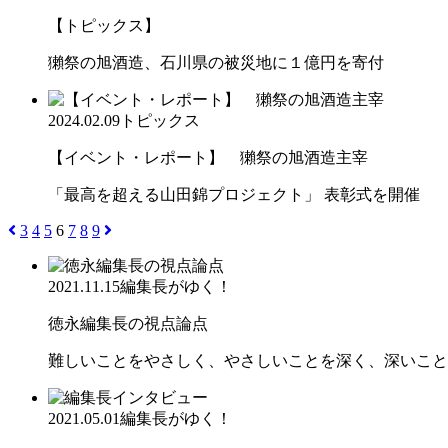
【トピックス】
獺祭の旭酒造、石川県の被災地に１億円を寄付
2024.02.09
トピックス
【イベント・レポート】 獺祭の旭酒造主宰
「最高を超える山田錦プロジェクト」 表彰式を開催
3
4
5
6
7
8
9
2021.11.15
編集長がゆく！
徳永編集長の視点論点
難しいことをやさしく、やさしいことを深く、深いこと
2021.05.01
編集長がゆく！