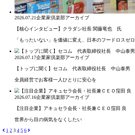
2026.07.21
企業家倶楽部アーカイブ
【核心インタビュー】クラダシ社長 関藤竜也 氏
「もったいない」を価値に変え、日本のフードロスゼロ
2026.07.17
企業家倶楽部アーカイブ
【トップに聞く】セコム 代表取締役社長 中山泰男
全員経営でお客様一人ひとりに安心を
2026.07.16
企業家倶楽部アーカイブ
【注目企業】アキュセラ会長・社長兼ＣＥＯ窪田 良
世界から目の病気をなくしたい
1
2
3
4
5
6