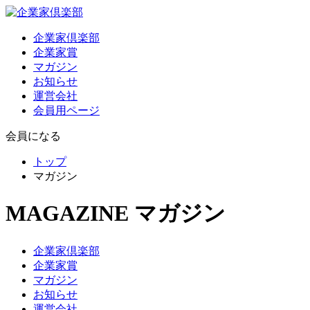
企業家倶楽部
企業家賞
マガジン
お知らせ
運営会社
会員用ページ
会員になる
トップ
マガジン
MAGAZINE
マガジン
企業家倶楽部
企業家賞
マガジン
お知らせ
運営会社