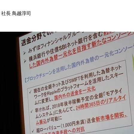
 社長 鳥越淳司