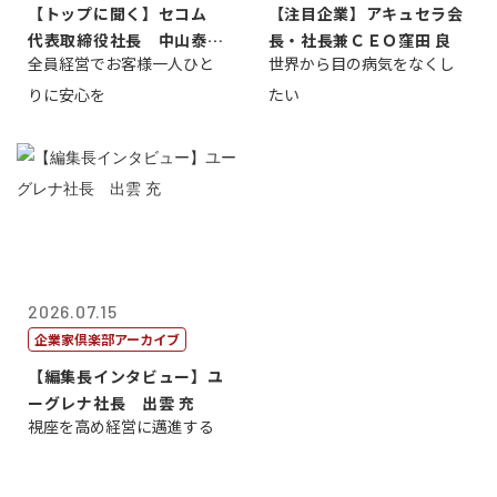
【トップに聞く】セコム
【注目企業】アキュセラ会
代表取締役社長 中山泰
長・社長兼ＣＥＯ窪田 良
全員経営でお客様一人ひと
世界から目の病気をなくし
男
りに安心を
たい
2026.07.15
企業家倶楽部アーカイブ
【編集長インタビュー】ユ
ーグレナ社長 出雲 充
視座を高め経営に邁進する