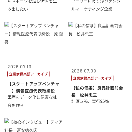
ｅスポーツを通し価値を生
ユーザーに寄り添うデジタ
表取締...
表取締役CE...
み出したい
ルマーケティング企業
2026.07.10
2026.07.09
企業家倶楽部アーカイブ
企業家倶楽部アーカイブ
【スタートアップベンチャ
【私の信条】良品計画前会
ー】情報医療代表取締役
長 松井忠三
医療をデータ化し健康な社
原 聖吾
計画５％、実行95％
会を作る