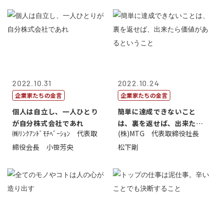
2022.10.31
2022.10.24
企業家たちの金言
企業家たちの金言
個人は自立し、一人ひとり
簡単に達成できないこと
が自分株式会社であれ
は、裏を返せば、出来たら
㈱ﾘﾝｸｱﾝﾄﾞﾓﾁﾍﾞｰｼｮﾝ 代表取
(株)MTG 代表取締役社長
価値があるとい...
締役会長 小笹芳央
松下剛