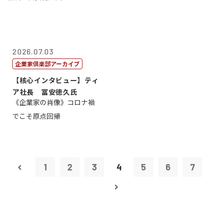
2026.07.03
企業家倶楽部アーカイブ
【核心インタビュー】ティ
ア社長 冨安徳久氏
《企業家の肖像》コロナ禍
でこそ原点回帰
1
2
3
4
5
6
7