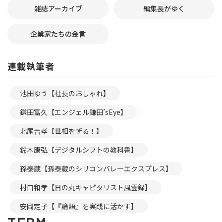
雑誌アーカイブ
編集長がゆく
企業家たちの金言
連載執筆者
池田ゆう【社長のおしゃれ】
鎌田富久【エンジェル鎌田’sEye】
北尾吉孝【世相を斬る！】
鈴木康弘【デジタルシフトの教科書】
孫泰蔵【孫泰蔵のシリコンバレーエクスプレス】
村口和孝【日の丸キャピタリスト風雲録】
安岡定子【『論語』を実践に活かす】