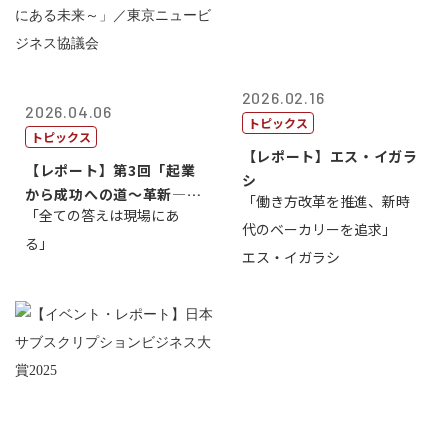
2026.02.16
2026.04.06
トピックス
トピックス
【レポート】エス・イガラ
【レポート】第3回「起業
シ
から成功への道～革新―挑
「働き方改革を推進、新時
「全ての答えは現場にあ
戦の先にある...
代のベーカリーを追求」
る」
エス・イガラシ