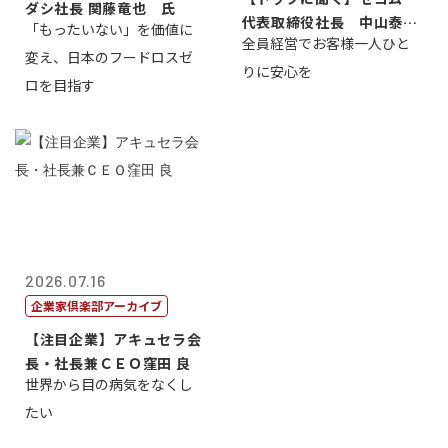
ダシ社長 関藤竜也 氏
代表取締役社長 中山泰
「もったいない」を価値に
全員経営でお客様一人ひと
男
変え、日本のフードロスゼ
りに安心を
ロを目指す
2026.07.16
企業家倶楽部アーカイブ
【注目企業】アキュセラ会
長・社長兼ＣＥＯ窪田 良
世界から目の病気をなくし
たい