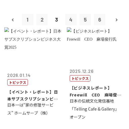
1
2
3
4
5
6
2025.12.26
2026.01.14
トピックス
トピックス
【ビジネスレポート】
【イベント・レポート】日
Freewill CEO 麻場俊行
本サブスクリプションビジ
日本の伝統文化発信基地
氏
日本一は“家の修理サービ
ネス大賞20...
「Telling Cafe & Gallery」
ス” ホームサーブ（株）
オープン