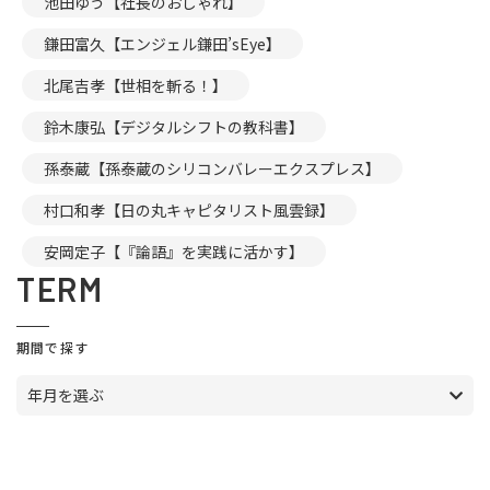
池田ゆう【社長のおしゃれ】
鎌田富久【エンジェル鎌田’sEye】
北尾吉孝【世相を斬る！】
鈴木康弘【デジタルシフトの教科書】
孫泰蔵【孫泰蔵のシリコンバレーエクスプレス】
村口和孝【日の丸キャピタリスト風雲録】
安岡定子【『論語』を実践に活かす】
TERM
期間で探す
年月を選ぶ