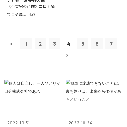
ア社長 冨安徳久氏
《企業家の肖像》コロナ禍
でこそ原点回帰
1
2
3
4
5
6
7
2022.10.31
2022.10.24