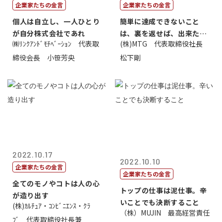
企業家たちの金言
企業家たちの金言
個人は自立し、一人ひとり
簡単に達成できないこと
が自分株式会社であれ
は、裏を返せば、出来たら
㈱ﾘﾝｸｱﾝﾄﾞﾓﾁﾍﾞｰｼｮﾝ 代表取
(株)MTG 代表取締役社長
価値があるとい...
締役会長 小笹芳央
松下剛
2022.10.17
2022.10.10
企業家たちの金言
企業家たちの金言
全てのモノやコトは人の心
トップの仕事は泥仕事。辛
が造り出す
いことでも決断すること
(株)ｶﾙﾁｭｱ・ｺﾝﾋﾞﾆｴﾝｽ・ｸﾗ
（株）MUJIN 最高経営責任
ﾌﾞ 代表取締役社長兼