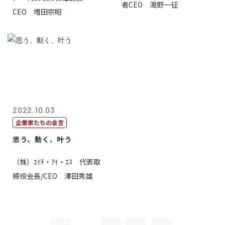
者CEO 滝野一征
CEO 増田宗昭
2022.10.03
企業家たちの金言
思う、動く、叶う
（株）ｴｲﾁ・ｱｲ・ｴｽ 代表取
締役会長/CEO 澤田秀雄