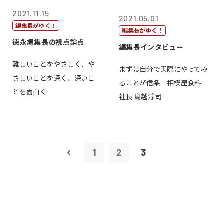
2021.11.15
2021.05.01
編集長がゆく！
編集長がゆく！
徳永編集長の視点論点
編集長インタビュー
難しいことをやさしく、や
まずは自分で実際にやってみ
さしいことを深く、深いこ
ることが信条 相模屋食料
とを面白く
社長 鳥越淳司
1
2
3