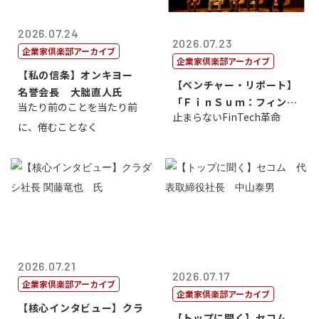
2026.07.24
2026.07.23
企業家倶楽部アーカイブ
企業家倶楽部アーカイブ
【私の信条】オンキヨー
【ベンチャー・リポート】
名誉会長 大朏直人氏
「ＦｉｎＳｕｍ：フィンテ
当たり前のことを当たり前
止まらないFinTech革命
ック・サミッ...
に、倦むことなく
2026.07.21
2026.07.17
企業家倶楽部アーカイブ
企業家倶楽部アーカイブ
【核心インタビュー】クラ
【トップに聞く】セコム