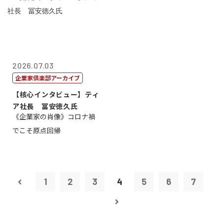
2026.07.03
企業家倶楽部アーカイブ
【核心インタビュー】ティ
ア社長 冨安徳久氏
《企業家の肖像》コロナ禍
でこそ原点回帰
1
2
3
4
5
6
7