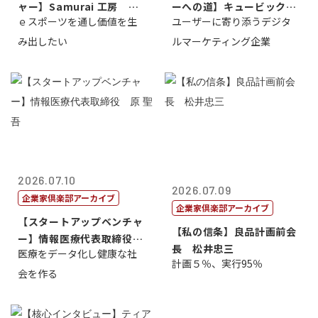
ャー】Samurai 工房 代
ーへの道】キュービック代
ｅスポーツを通し価値を生
ユーザーに寄り添うデジタ
表取締...
表取締役CE...
み出したい
ルマーケティング企業
2026.07.10
2026.07.09
企業家倶楽部アーカイブ
企業家倶楽部アーカイブ
【スタートアップベンチャ
【私の信条】良品計画前会
ー】情報医療代表取締役
長 松井忠三
医療をデータ化し健康な社
原 聖吾
計画５％、実行95％
会を作る