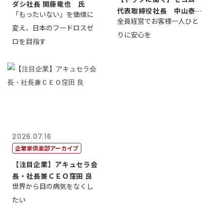
ダシ社長 関藤竜也 氏
代表取締役社長 中山泰
「もったいない」を価値に
全員経営でお客様一人ひと
男
変え、日本のフードロスゼ
りに安心を
ロを目指す
2026.07.16
企業家倶楽部アーカイブ
【注目企業】アキュセラ会
長・社長兼ＣＥＯ窪田 良
世界から目の病気をなくし
たい