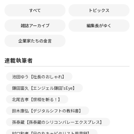
すべて
トピックス
雑誌アーカイブ
編集長がゆく
企業家たちの金言
連載執筆者
池田ゆう【社長のおしゃれ】
鎌田富久【エンジェル鎌田’sEye】
北尾吉孝【世相を斬る！】
鈴木康弘【デジタルシフトの教科書】
孫泰蔵【孫泰蔵のシリコンバレーエクスプレス】
村口和孝【日の丸キャピタリスト風雲録】