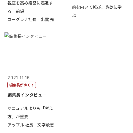
視座を高め経営に邁進す
前を向いて転び、貪欲に学
る 前編
ぶ
ユーグレナ社長 出雲 充
2021.11.16
編集長がゆく！
編集長インタビュー
マニュアルよりも「考え
方」が重要
アップル 社長 文字放想