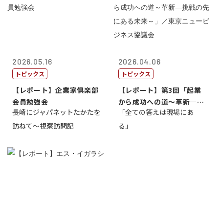
2026.05.16
2026.04.06
トピックス
トピックス
【レポート】企業家倶楽部
【レポート】第3回「起業
会員勉強会
から成功への道～革新―挑
長崎にジャパネットたかたを
「全ての答えは現場にあ
戦の先にある...
訪ねて～視察訪問記
る」