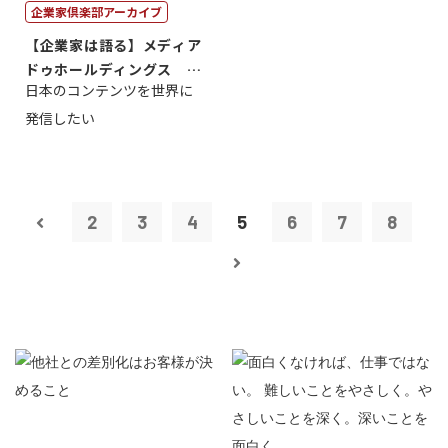
企業家倶楽部アーカイブ
【企業家は語る】メディア
ドゥホールディングス 代
日本のコンテンツを世界に
表取締役社長...
発信したい
2
3
4
5
6
7
8