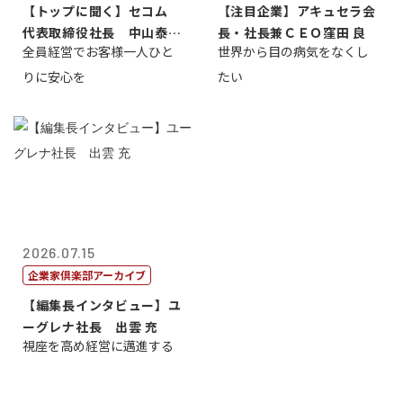
【トップに聞く】セコム
【注目企業】アキュセラ会
代表取締役社長 中山泰
長・社長兼ＣＥＯ窪田 良
全員経営でお客様一人ひと
世界から目の病気をなくし
男
りに安心を
たい
2026.07.15
企業家倶楽部アーカイブ
【編集長インタビュー】ユ
ーグレナ社長 出雲 充
視座を高め経営に邁進する