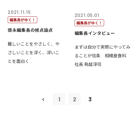
2021.11.15
2021.05.01
編集長がゆく！
編集長がゆく！
徳永編集長の視点論点
編集長インタビュー
難しいことをやさしく、や
まずは自分で実際にやってみ
さしいことを深く、深いこ
ることが信条 相模屋食料
とを面白く
社長 鳥越淳司
1
2
3