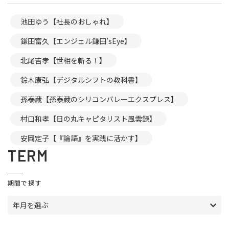
池田ゆう【社長のおしゃれ】
鎌田富久【エンジェル鎌田’sEye】
北尾吉孝【世相を斬る！】
鈴木康弘【デジタルシフトの教科書】
孫泰蔵【孫泰蔵のシリコンバレーエクスプレス】
村口和孝【日の丸キャピタリスト風雲録】
安岡定子【『論語』を実践に活かす】
TERM
期間で探す
年月を選ぶ