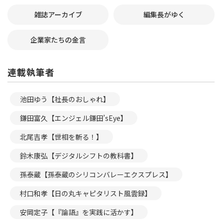
雑誌アーカイブ
編集長がゆく
企業家たちの金言
連載執筆者
池田ゆう【社長のおしゃれ】
鎌田富久【エンジェル鎌田’sEye】
北尾吉孝【世相を斬る！】
鈴木康弘【デジタルシフトの教科書】
孫泰蔵【孫泰蔵のシリコンバレーエクスプレス】
村口和孝【日の丸キャピタリスト風雲録】
安岡定子【『論語』を実践に活かす】