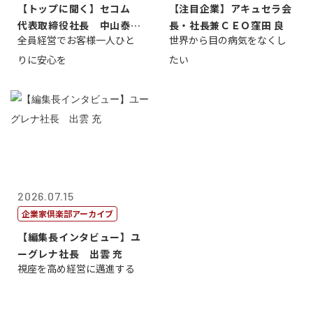
【トップに聞く】セコム
【注目企業】アキュセラ会
代表取締役社長 中山泰
長・社長兼ＣＥＯ窪田 良
全員経営でお客様一人ひと
世界から目の病気をなくし
男
りに安心を
たい
2026.07.15
企業家倶楽部アーカイブ
【編集長インタビュー】ユ
ーグレナ社長 出雲 充
視座を高め経営に邁進する