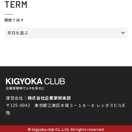
TERM
期間で探す
年月を選ぶ
運営会社｜
株式会社企業家倶楽部
〒135-0042 東京都江東区木場３－１６－８ レッタスビル8
階
© kigyoka club Co.,Ltd. All rights reserved.