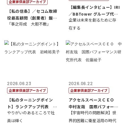
企業家倶楽部アーカイブ
【編集長インタビュー】IRI
【私の信条】／セコム取締
／BBTower グループ代表
役最高顧問（創業者）飯田
企業は未来を創るために存
藤...
「事之将成 大胆不敵」
亮
在する
2026.06.23
2026.06.22
企業家倶楽部アーカイブ
企業家倶楽部アーカイブ
【私のターニングポイン
アクセルスペースＣＥＯ
ト】ランクアップ代表 岩
中村友哉 国際パフォーマ
やりがいのあるところで社
【宇宙時代の問題解決】世
崎裕美子
ンス研究所代...
員は輝く
界的困難に衛星活用の時代