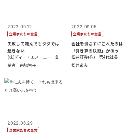
2022.09.12
2022.09.05
企業家たちの金言
企業家たちの金言
失敗して転んでもタダでは
会社を潰さずにこれたのは
起きない
「引き算の決断」があった
(株)ディー・エヌ・エー 創
松井証券(株) 第4代社長
から
業者 南場智子
松井道夫
2022.08.29
企業家たちの金言