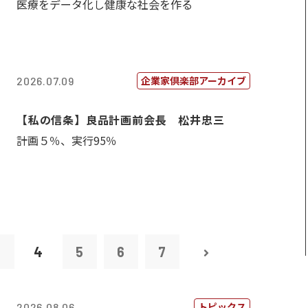
医療をデータ化し健康な社会を作る
企業家倶楽部アーカイブ
2026.07.09
【私の信条】良品計画前会長 松井忠三
計画５％、実行95％
3
4
5
6
7
トピックス
2026.08.06