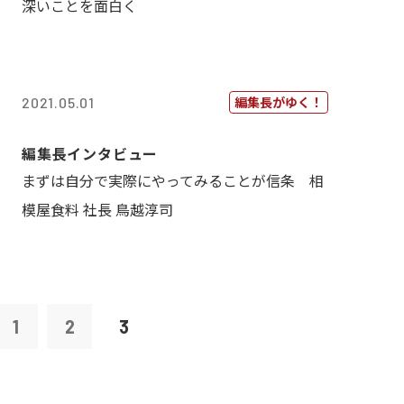
深いことを面白く
編集長がゆく！
2021.05.01
編集長インタビュー
まずは自分で実際にやってみることが信条 相
模屋食料 社長 鳥越淳司
1
2
3