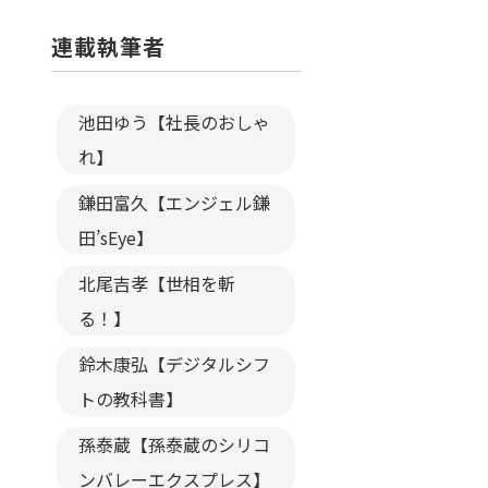
連載執筆者
池田ゆう【社長のおしゃ
れ】
鎌田富久【エンジェル鎌
田’sEye】
北尾吉孝【世相を斬
る！】
鈴木康弘【デジタルシフ
トの教科書】
孫泰蔵【孫泰蔵のシリコ
ンバレーエクスプレス】