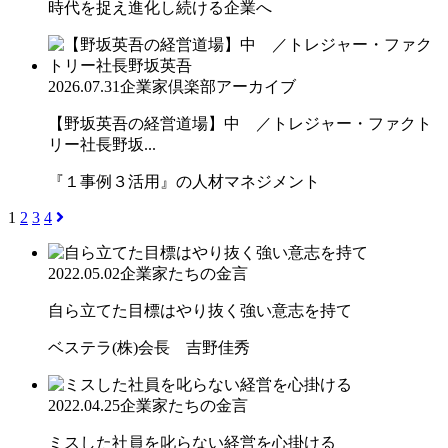
時代を捉え進化し続ける企業へ
2026.07.31
企業家倶楽部アーカイブ
【野坂英吾の経営道場】中 ／トレジャー・ファクト
リー社長野坂...
『１事例３活用』の人材マネジメント
1
2
3
4
2022.05.02
企業家たちの金言
自ら立てた目標はやり抜く強い意志を持て
ベステラ(株)会長 吉野佳秀
2022.04.25
企業家たちの金言
ミスした社員を叱らない経営を心掛ける