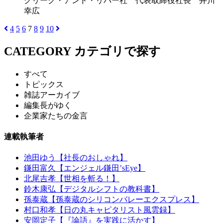
クリーク・アンド・リバー社 代表取締役社長 井川
幸広
4
5
6
7
8
9
10
CATEGORY
カテゴリで探す
すべて
トピックス
雑誌アーカイブ
編集長がゆく
企業家たちの金言
連載執筆者
池田ゆう【社長のおしゃれ】
鎌田富久【エンジェル鎌田’sEye】
北尾吉孝【世相を斬る！】
鈴木康弘【デジタルシフトの教科書】
孫泰蔵【孫泰蔵のシリコンバレーエクスプレス】
村口和孝【日の丸キャピタリスト風雲録】
安岡定子【『論語』を実践に活かす】