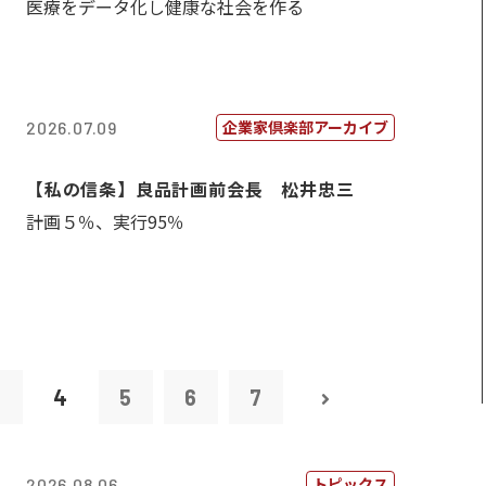
医療をデータ化し健康な社会を作る
企業家倶楽部アーカイブ
2026.07.09
【私の信条】良品計画前会長 松井忠三
計画５％、実行95％
3
4
5
6
7
トピックス
2026.08.06