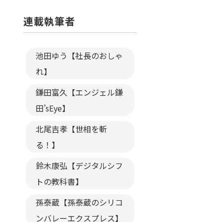
連載執筆者
池田ゆう【社長のおしゃ
れ】
鎌田富久【エンジェル鎌
田’sEye】
北尾吉孝【世相を斬
る！】
鈴木康弘【デジタルシフ
トの教科書】
孫泰蔵【孫泰蔵のシリコ
ンバレーエクスプレス】