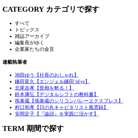
CATEGORY
カテゴリで探す
すべて
トピックス
雑誌アーカイブ
編集長がゆく
企業家たちの金言
連載執筆者
池田ゆう【社長のおしゃれ】
鎌田富久【エンジェル鎌田’sEye】
北尾吉孝【世相を斬る！】
鈴木康弘【デジタルシフトの教科書】
孫泰蔵【孫泰蔵のシリコンバレーエクスプレス】
村口和孝【日の丸キャピタリスト風雲録】
安岡定子【『論語』を実践に活かす】
TERM
期間で探す