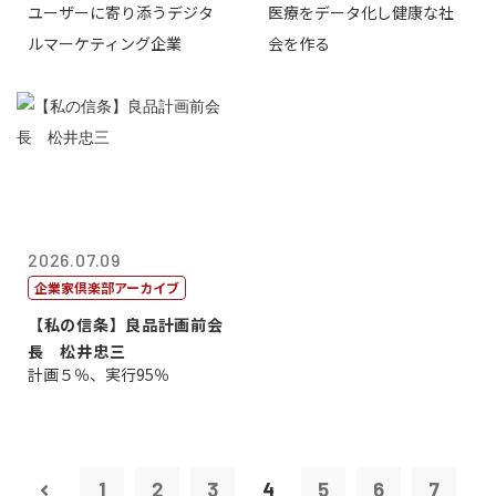
ユーザーに寄り添うデジタ
医療をデータ化し健康な社
表取締役CE...
原 聖吾
ルマーケティング企業
会を作る
2026.07.09
企業家倶楽部アーカイブ
【私の信条】良品計画前会
長 松井忠三
計画５％、実行95％
1
2
3
4
5
6
7