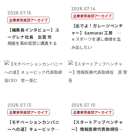
2026.07.14
2026.07.15
企業家倶楽部アーカイブ
企業家倶楽部アーカイブ
【出でよ！ガレージベンチ
【編集長インタビュー】ユ
ャー】Samurai 工房 代
ーグレナ社長 出雲 充
ｅスポーツを通し価値を生
表取締...
視座を高め経営に邁進する
み出したい
2026.07.13
2026.07.10
企業家倶楽部アーカイブ
企業家倶楽部アーカイブ
【モチベーションカンパニ
【スタートアップベンチャ
ーへの道】キュービック代
ー】情報医療代表取締役