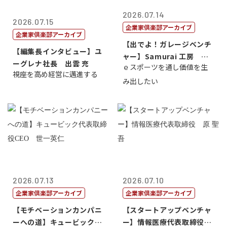
2026.07.14
2026.07.15
企業家倶楽部アーカイブ
企業家倶楽部アーカイブ
【出でよ！ガレージベンチ
【編集長インタビュー】ユ
ャー】Samurai 工房 代
ーグレナ社長 出雲 充
ｅスポーツを通し価値を生
表取締...
視座を高め経営に邁進する
み出したい
2026.07.13
2026.07.10
企業家倶楽部アーカイブ
企業家倶楽部アーカイブ
【モチベーションカンパニ
【スタートアップベンチャ
ーへの道】キュービック代
ー】情報医療代表取締役