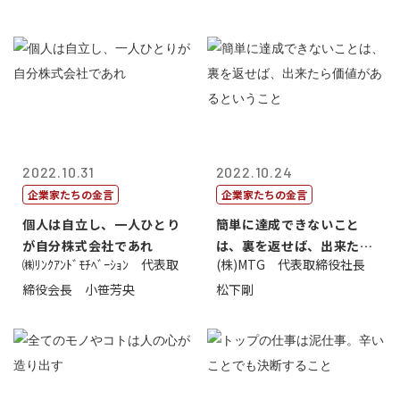
2022.10.31
2022.10.24
企業家たちの金言
企業家たちの金言
個人は自立し、一人ひとり
簡単に達成できないこと
が自分株式会社であれ
は、裏を返せば、出来たら
㈱ﾘﾝｸｱﾝﾄﾞﾓﾁﾍﾞｰｼｮﾝ 代表取
(株)MTG 代表取締役社長
価値があるとい...
締役会長 小笹芳央
松下剛