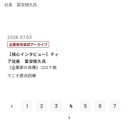
2026.07.03
企業家倶楽部アーカイブ
【核心インタビュー】ティ
ア社長 冨安徳久氏
《企業家の肖像》コロナ禍
でこそ原点回帰
1
2
3
4
5
6
7