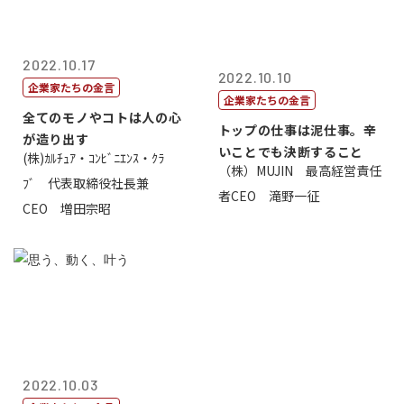
2022.10.17
2022.10.10
企業家たちの金言
企業家たちの金言
全てのモノやコトは人の心
トップの仕事は泥仕事。辛
が造り出す
いことでも決断すること
(株)ｶﾙﾁｭｱ・ｺﾝﾋﾞﾆｴﾝｽ・ｸﾗ
（株）MUJIN 最高経営責任
ﾌﾞ 代表取締役社長兼
者CEO 滝野一征
CEO 増田宗昭
2022.10.03