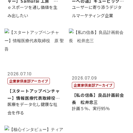
ャー】Samurai 工房 代
ーへの道】キュービック代
ｅスポーツを通し価値を生
ユーザーに寄り添うデジタ
表取締...
表取締役CE...
み出したい
ルマーケティング企業
2026.07.10
2026.07.09
企業家倶楽部アーカイブ
企業家倶楽部アーカイブ
【スタートアップベンチャ
【私の信条】良品計画前会
ー】情報医療代表取締役
長 松井忠三
医療をデータ化し健康な社
原 聖吾
計画５％、実行95％
会を作る