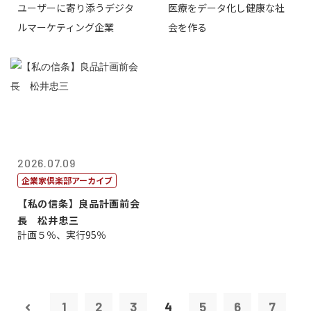
ユーザーに寄り添うデジタ
医療をデータ化し健康な社
表取締役CE...
原 聖吾
ルマーケティング企業
会を作る
2026.07.09
企業家倶楽部アーカイブ
【私の信条】良品計画前会
長 松井忠三
計画５％、実行95％
1
2
3
4
5
6
7