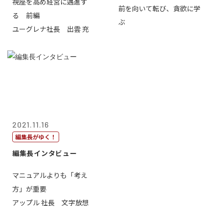
視座を高め経営に邁進す
前を向いて転び、貪欲に学
る 前編
ぶ
ユーグレナ社長 出雲 充
2021.11.16
編集長がゆく！
編集長インタビュー
マニュアルよりも「考え
方」が重要
アップル 社長 文字放想