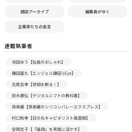
雑誌アーカイブ
編集長がゆく
企業家たちの金言
連載執筆者
池田ゆう【社長のおしゃれ】
鎌田富久【エンジェル鎌田’sEye】
北尾吉孝【世相を斬る！】
鈴木康弘【デジタルシフトの教科書】
孫泰蔵【孫泰蔵のシリコンバレーエクスプレス】
村口和孝【日の丸キャピタリスト風雲録】
安岡定子【『論語』を実践に活かす】