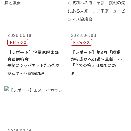
2026.05.16
2026.04.06
トピックス
トピックス
【レポート】企業家倶楽部
【レポート】第3回「起業
会員勉強会
から成功への道～革新―挑
長崎にジャパネットたかたを
「全ての答えは現場にあ
戦の先にある...
訪ねて～視察訪問記
る」
2026.02.16