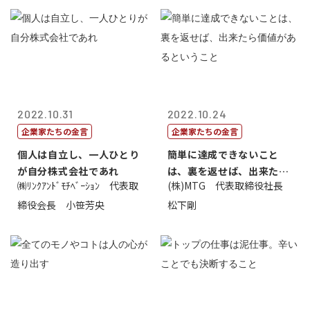
2022.10.31
2022.10.24
企業家たちの金言
企業家たちの金言
個人は自立し、一人ひとり
簡単に達成できないこと
が自分株式会社であれ
は、裏を返せば、出来たら
㈱ﾘﾝｸｱﾝﾄﾞﾓﾁﾍﾞｰｼｮﾝ 代表取
(株)MTG 代表取締役社長
価値があるとい...
締役会長 小笹芳央
松下剛