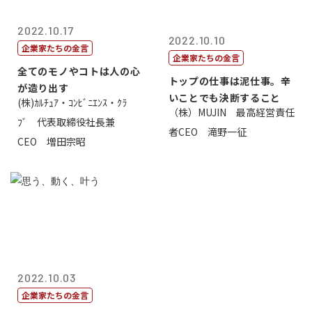
2022.10.17
2022.10.10
企業家たちの金言
企業家たちの金言
全てのモノやコトは人の心
トップの仕事は泥仕事。辛
が造り出す
いことでも決断すること
(株)ｶﾙﾁｭｱ・ｺﾝﾋﾞﾆｴﾝｽ・ｸﾗ
（株）MUJIN 最高経営責任
ﾌﾞ 代表取締役社長兼
者CEO 滝野一征
CEO 増田宗昭
2022.10.03
企業家たちの金言