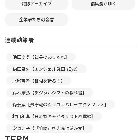
雑誌アーカイブ
編集長がゆく
企業家たちの金言
連載執筆者
池田ゆう【社長のおしゃれ】
鎌田富久【エンジェル鎌田’sEye】
北尾吉孝【世相を斬る！】
鈴木康弘【デジタルシフトの教科書】
孫泰蔵【孫泰蔵のシリコンバレーエクスプレス】
村口和孝【日の丸キャピタリスト風雲録】
安岡定子【『論語』を実践に活かす】
TERM