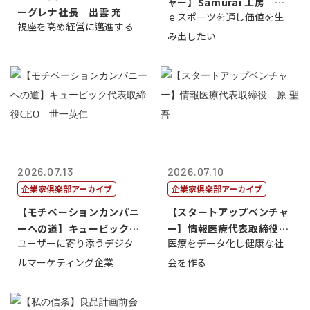
ャー】Samurai 工房 代
ーグレナ社長 出雲 充
ｅスポーツを通し価値を生
表取締...
視座を高め経営に邁進する
み出したい
2026.07.13
2026.07.10
企業家倶楽部アーカイブ
企業家倶楽部アーカイブ
【モチベーションカンパニ
【スタートアップベンチャ
ーへの道】キュービック代
ー】情報医療代表取締役
ユーザーに寄り添うデジタ
医療をデータ化し健康な社
表取締役CE...
原 聖吾
ルマーケティング企業
会を作る