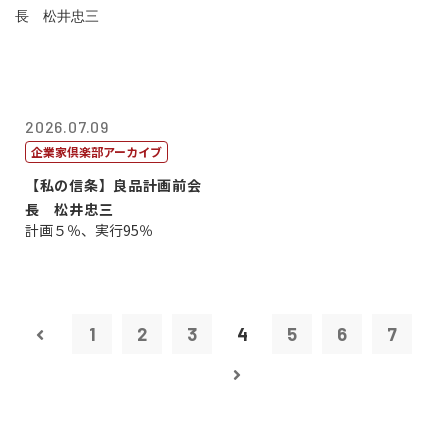
2026.07.09
企業家倶楽部アーカイブ
【私の信条】良品計画前会
長 松井忠三
計画５％、実行95％
1
2
3
4
5
6
7