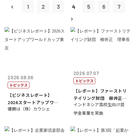
1
2
3
4
5
6
7
2026.07.07
2026.08.06
トピックス
トピックス
【レポート】ファーストリ
【ビジネスレポート】
テイリング財団 柳井正
2026スタートアップワー
インドネシア高校生向け奨
理事長
優勝は（株）カウシェ
ルドカップ東京
学金事業を実施