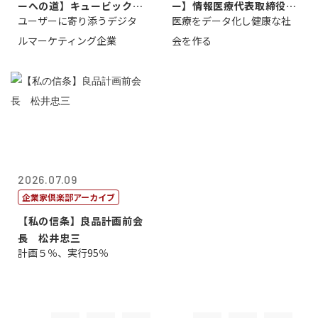
ーへの道】キュービック代
ー】情報医療代表取締役
ユーザーに寄り添うデジタ
医療をデータ化し健康な社
表取締役CE...
原 聖吾
ルマーケティング企業
会を作る
2026.07.09
企業家倶楽部アーカイブ
【私の信条】良品計画前会
長 松井忠三
計画５％、実行95％