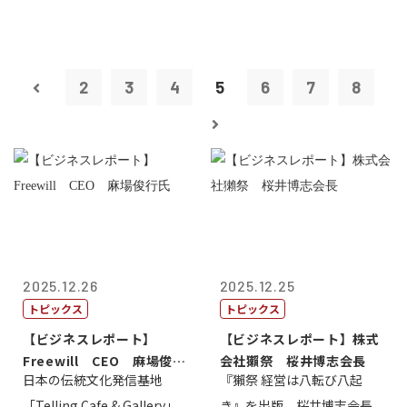
2
3
4
5
6
7
8
2025.12.26
2025.12.25
トピックス
トピックス
【ビジネスレポート】
【ビジネスレポート】株式
Freewill CEO 麻場俊行
会社獺祭 桜井博志会長
日本の伝統文化発信基地
『獺祭 経営は八転び八起
氏
「Telling Cafe & Gallery」
き』を出版。桜井博志会長