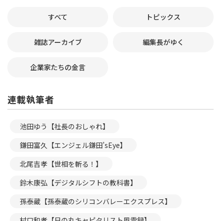
すべて
トピックス
雑誌アーカイブ
編集長がゆく
企業家たちの金言
連載執筆者
池田ゆう【社長のおしゃれ】
鎌田富久【エンジェル鎌田’sEye】
北尾吉孝【世相を斬る！】
鈴木康弘【デジタルシフトの教科書】
孫泰蔵【孫泰蔵のシリコンバレーエクスプレス】
村口和孝【日の丸キャピタリスト風雲録】