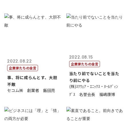
2022.08.15
2022.08.22
企業家たちの金言
企業家たちの金言
当たり前でないことを当た
事、将に成らんとす、大胆
り前にやる
不敵
(株)ｽｸｳｪｱ・ｴﾆｯｸｽ・ﾎｰﾙﾃﾞｨﾝ
セコム㈱ 創業者 飯田亮
ｸﾞｽ 名誉会長 福嶋康博