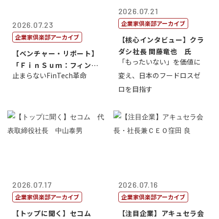
2026.07.21
企業家倶楽部アーカイブ
2026.07.23
企業家倶楽部アーカイブ
【核心インタビュー】クラ
ダシ社長 関藤竜也 氏
【ベンチャー・リポート】
「もったいない」を価値に
「ＦｉｎＳｕｍ：フィンテ
止まらないFinTech革命
変え、日本のフードロスゼ
ック・サミッ...
ロを目指す
2026.07.17
2026.07.16
企業家倶楽部アーカイブ
企業家倶楽部アーカイブ
【トップに聞く】セコム
【注目企業】アキュセラ会