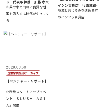
ド 代表取締役 加藤 孝文
イシン百貨店 代表取締役
お茶や水と同様に良質な睡
地域と共に歩みを進める町
社長 西山 ...
眠を購入する時代がやってく
のインフラ百貨店
る
2026.06.30
企業家倶楽部アーカイブ
【ベンチャー・リポート】
北欧発スタートアップイベ
ント「ＳＬＵＳＨ ＡＳＩ
Ａ」開催