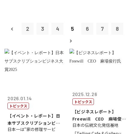
2
3
4
5
6
7
8
2025.12.26
2026.01.14
トピックス
トピックス
【ビジネスレポート】
【イベント・レポート】日
Freewill CEO 麻場俊行
本サブスクリプションビジ
日本の伝統文化発信基地
氏
日本一は“家の修理サービ
ネス大賞20...
「Telling Cafe & Gallery」