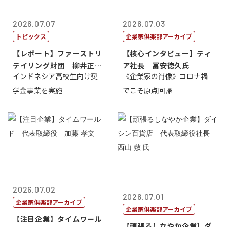
2026.07.07
2026.07.03
トピックス
企業家倶楽部アーカイブ
【レポート】ファーストリ
【核心インタビュー】ティ
テイリング財団 柳井正
ア社長 冨安徳久氏
インドネシア高校生向け奨
《企業家の肖像》コロナ禍
理事長
学金事業を実施
でこそ原点回帰
2026.07.02
2026.07.01
企業家倶楽部アーカイブ
企業家倶楽部アーカイブ
【注目企業】タイムワール
【頑張るしなやか企業】ダ