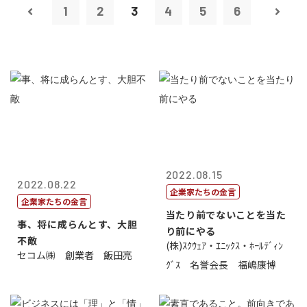
1
2
3
4
5
6
2022.08.15
2022.08.22
企業家たちの金言
企業家たちの金言
当たり前でないことを当た
事、将に成らんとす、大胆
り前にやる
不敵
(株)ｽｸｳｪｱ・ｴﾆｯｸｽ・ﾎｰﾙﾃﾞｨﾝ
セコム㈱ 創業者 飯田亮
ｸﾞｽ 名誉会長 福嶋康博