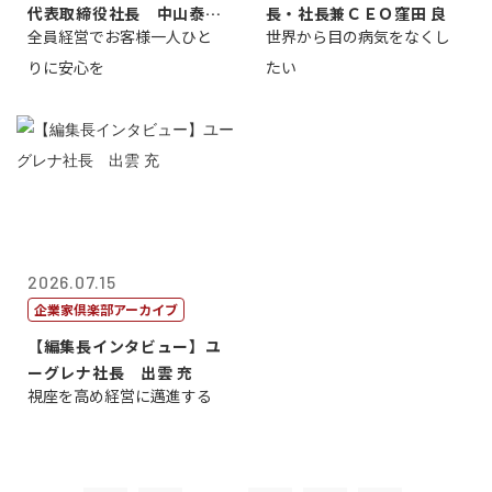
代表取締役社長 中山泰
長・社長兼ＣＥＯ窪田 良
全員経営でお客様一人ひと
世界から目の病気をなくし
男
りに安心を
たい
2026.07.15
企業家倶楽部アーカイブ
【編集長インタビュー】ユ
ーグレナ社長 出雲 充
視座を高め経営に邁進する