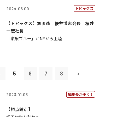
トピックス
2024.06.09
【トピックス】旭酒造 桜井博志会長 桜井
一宏社長
「獺祭ブルー」がNYから上陸
4
5
6
7
8
編集長がゆく！
2023.01.05
【視点論点】