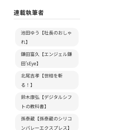
連載執筆者
池田ゆう【社長のおしゃ
れ】
鎌田富久【エンジェル鎌
田’sEye】
北尾吉孝【世相を斬
る！】
鈴木康弘【デジタルシフ
トの教科書】
孫泰蔵【孫泰蔵のシリコ
ンバレーエクスプレス】