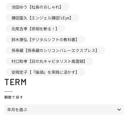
池田ゆう【社長のおしゃれ】
鎌田富久【エンジェル鎌田’sEye】
北尾吉孝【世相を斬る！】
鈴木康弘【デジタルシフトの教科書】
孫泰蔵【孫泰蔵のシリコンバレーエクスプレス】
村口和孝【日の丸キャピタリスト風雲録】
安岡定子【『論語』を実践に活かす】
TERM
期間で探す
年月を選ぶ