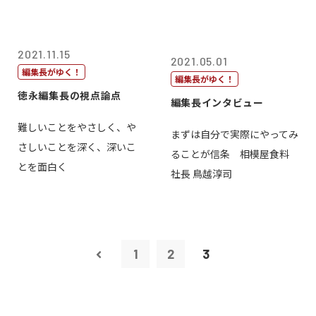
2021.11.15
2021.05.01
編集長がゆく！
編集長がゆく！
徳永編集長の視点論点
編集長インタビュー
難しいことをやさしく、や
まずは自分で実際にやってみ
さしいことを深く、深いこ
ることが信条 相模屋食料
とを面白く
社長 鳥越淳司
1
2
3