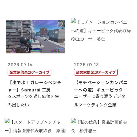
2026.07.14
2026.07.13
企業家倶楽部アーカイブ
企業家倶楽部アーカイブ
【出でよ！ガレージベンチ
【モチベーションカンパニ
ャー】Samurai 工房 代
ーへの道】キュービック代
ｅスポーツを通し価値を生
ユーザーに寄り添うデジタ
表取締...
表取締役CE...
み出したい
ルマーケティング企業