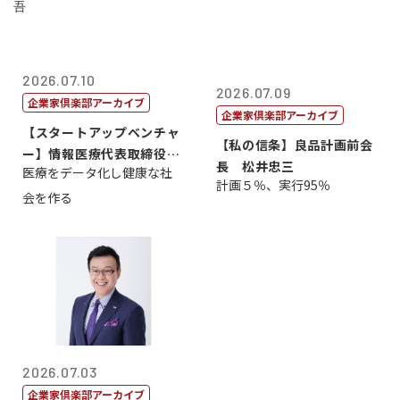
2026.07.10
2026.07.09
企業家倶楽部アーカイブ
企業家倶楽部アーカイブ
【スタートアップベンチャ
【私の信条】良品計画前会
ー】情報医療代表取締役
長 松井忠三
医療をデータ化し健康な社
原 聖吾
計画５％、実行95％
会を作る
2026.07.03
企業家倶楽部アーカイブ