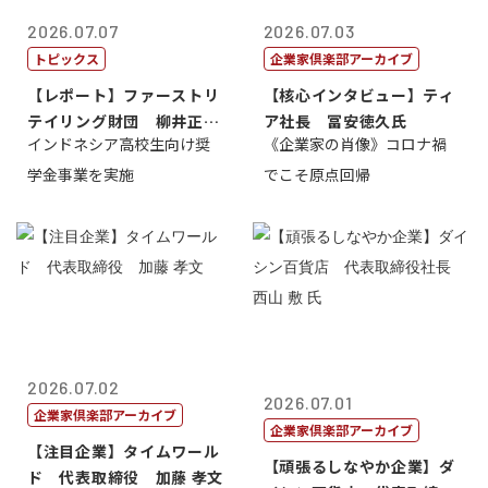
2026.07.07
2026.07.03
トピックス
企業家倶楽部アーカイブ
【レポート】ファーストリ
【核心インタビュー】ティ
テイリング財団 柳井正
ア社長 冨安徳久氏
インドネシア高校生向け奨
《企業家の肖像》コロナ禍
理事長
学金事業を実施
でこそ原点回帰
2026.07.02
2026.07.01
企業家倶楽部アーカイブ
企業家倶楽部アーカイブ
【注目企業】タイムワール
【頑張るしなやか企業】ダ
ド 代表取締役 加藤 孝文