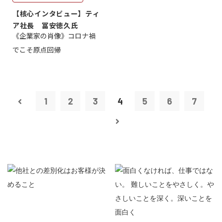
【核心インタビュー】ティ
ア社長 冨安徳久氏
《企業家の肖像》コロナ禍
でこそ原点回帰
1
2
3
4
5
6
7