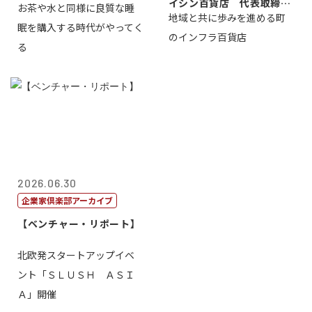
イシン百貨店 代表取締役
お茶や水と同様に良質な睡
地域と共に歩みを進める町
社長 西山 ...
眠を購入する時代がやってく
のインフラ百貨店
る
2026.06.30
企業家倶楽部アーカイブ
【ベンチャー・リポート】
北欧発スタートアップイベ
ント「ＳＬＵＳＨ ＡＳＩ
Ａ」開催