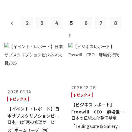
2
3
4
5
6
7
8
2025.12.26
2026.01.14
トピックス
トピックス
【ビジネスレポート】
【イベント・レポート】日
Freewill CEO 麻場俊行
本サブスクリプションビジ
日本の伝統文化発信基地
氏
日本一は“家の修理サービ
ネス大賞20...
「Telling Cafe & Gallery」
ス” ホームサーブ（株）