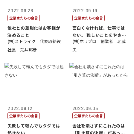
2022.09.26
2022.09.19
企業家たちの金言
企業家たちの金言
他社との差別化はお客様が
面白くなければ、仕事では
決めること
ない。 難しいことをやさし
(株)ストライク 代表取締役
(株)ホリプロ 創業者 堀威
く。やさし...
社長 荒井邦彦
夫
2022.09.12
2022.09.05
企業家たちの金言
企業家たちの金言
失敗して転んでもタダでは
会社を潰さずにこれたのは
起きない
「引き算の決断」があった