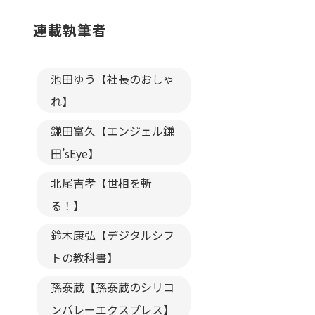
連載執筆者
池田ゆう【社長のおしゃ
れ】
鎌田富久【エンジェル鎌
田’sEye】
北尾吉孝【世相を斬
る！】
鈴木康弘【デジタルシフ
トの教科書】
孫泰蔵【孫泰蔵のシリコ
ンバレーエクスプレス】