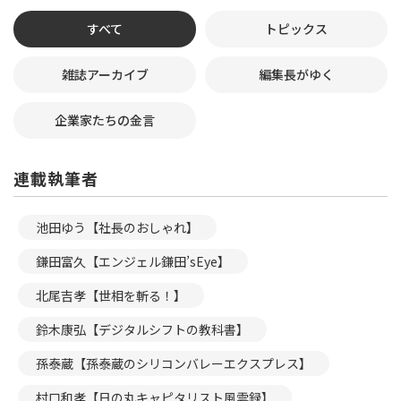
すべて
トピックス
雑誌アーカイブ
編集長がゆく
企業家たちの金言
連載執筆者
池田ゆう【社長のおしゃれ】
鎌田富久【エンジェル鎌田’sEye】
北尾吉孝【世相を斬る！】
鈴木康弘【デジタルシフトの教科書】
孫泰蔵【孫泰蔵のシリコンバレーエクスプレス】
村口和孝【日の丸キャピタリスト風雲録】