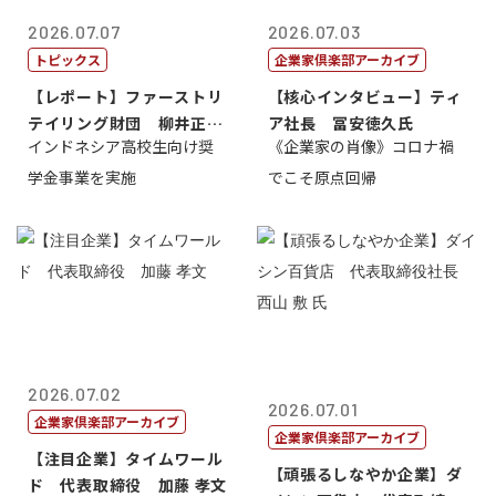
2026.07.07
2026.07.03
トピックス
企業家倶楽部アーカイブ
【レポート】ファーストリ
【核心インタビュー】ティ
テイリング財団 柳井正
ア社長 冨安徳久氏
インドネシア高校生向け奨
《企業家の肖像》コロナ禍
理事長
学金事業を実施
でこそ原点回帰
2026.07.02
2026.07.01
企業家倶楽部アーカイブ
企業家倶楽部アーカイブ
【注目企業】タイムワール
【頑張るしなやか企業】ダ
ド 代表取締役 加藤 孝文