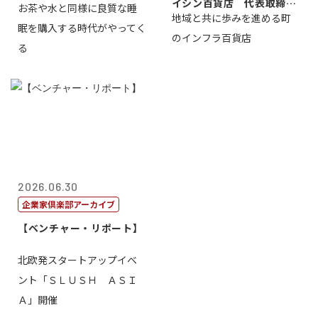
イシン百貨店 代表取締役
お茶や水と同様に良質な睡
地域と共に歩みを進める町
社長 西山 ...
眠を購入する時代がやってく
のインフラ百貨店
る
2026.06.30
企業家倶楽部アーカイブ
【ベンチャー・リポート】
北欧発スタートアップイベ
ント「ＳＬＵＳＨ ＡＳＩ
Ａ」開催