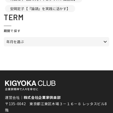
安岡定子【『論語』を実践に活かす】
TERM
期間で探す
年月を選ぶ
運営会社｜
株式会社企業家倶楽部
〒135-0042 東京都江東区木場３－１６－８ レッタスビル8
階