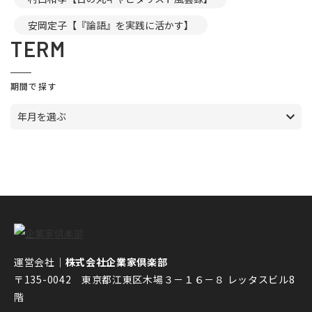
安岡定子【『論語』を実践に活かす】
TERM
期間で探す
年月を選ぶ
運営会社｜
株式会社企業家倶楽部
〒135-0042 東京都江東区木場３－１６－８ レッタスビル8
階