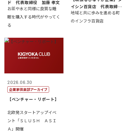
ド 代表取締役 加藤 孝文
イシン百貨店 代表取締役
お茶や水と同様に良質な睡
地域と共に歩みを進める町
社長 西山 ...
眠を購入する時代がやってく
のインフラ百貨店
る
2026.06.30
企業家倶楽部アーカイブ
【ベンチャー・リポート】
北欧発スタートアップイベ
ント「ＳＬＵＳＨ ＡＳＩ
Ａ」開催