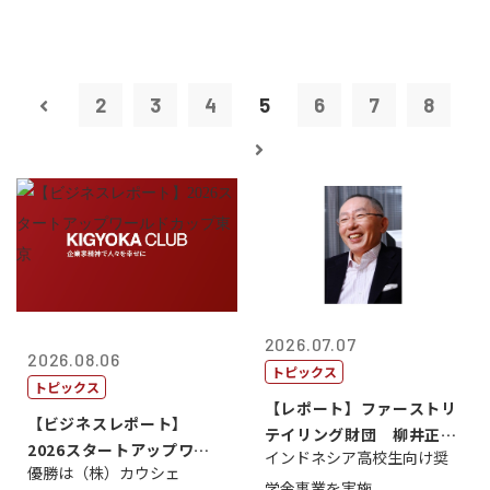
2
3
4
5
6
7
8
2026.07.07
2026.08.06
トピックス
トピックス
【レポート】ファーストリ
【ビジネスレポート】
テイリング財団 柳井正
2026スタートアップワー
インドネシア高校生向け奨
理事長
優勝は（株）カウシェ
ルドカップ東京
学金事業を実施