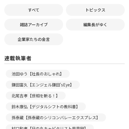
すべて
トピックス
雑誌アーカイブ
編集長がゆく
企業家たちの金言
連載執筆者
池田ゆう【社長のおしゃれ】
鎌田富久【エンジェル鎌田’sEye】
北尾吉孝【世相を斬る！】
鈴木康弘【デジタルシフトの教科書】
孫泰蔵【孫泰蔵のシリコンバレーエクスプレス】
村口和孝【日の丸キャピタリスト風雲録】