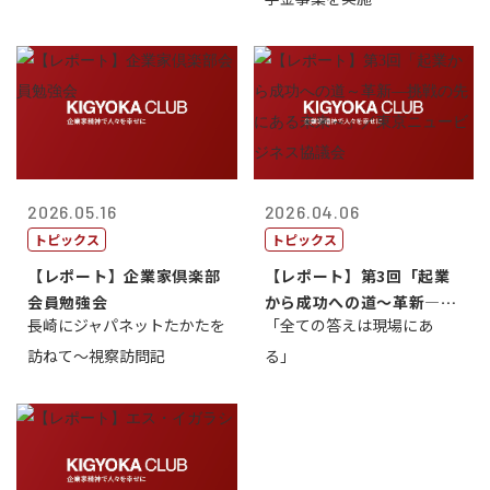
2026.05.16
2026.04.06
トピックス
トピックス
【レポート】企業家倶楽部
【レポート】第3回「起業
会員勉強会
から成功への道～革新―挑
長崎にジャパネットたかたを
「全ての答えは現場にあ
戦の先にある...
訪ねて～視察訪問記
る」