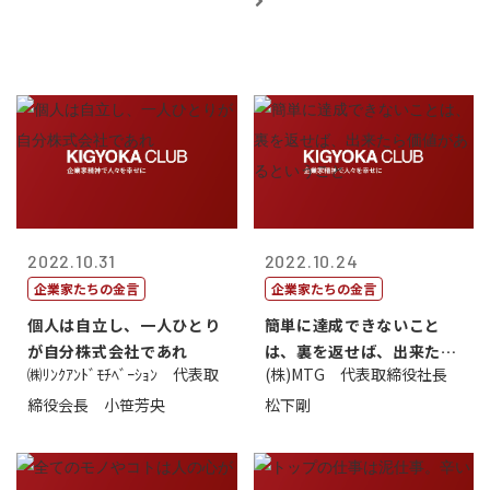
2022.10.31
2022.10.24
企業家たちの金言
企業家たちの金言
個人は自立し、一人ひとり
簡単に達成できないこと
が自分株式会社であれ
は、裏を返せば、出来たら
㈱ﾘﾝｸｱﾝﾄﾞﾓﾁﾍﾞｰｼｮﾝ 代表取
(株)MTG 代表取締役社長
価値があるとい...
締役会長 小笹芳央
松下剛