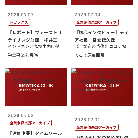
2026.07.07
2026.07.03
トピックス
企業家倶楽部アーカイブ
【レポート】ファーストリ
【核心インタビュー】ティ
テイリング財団 柳井正
ア社長 冨安徳久氏
インドネシア高校生向け奨
《企業家の肖像》コロナ禍
理事長
学金事業を実施
でこそ原点回帰
2026.07.02
2026.07.01
企業家倶楽部アーカイブ
企業家倶楽部アーカイブ
【注目企業】タイムワール
【頑張るしなやか企業】ダ