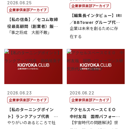
2026.06.25
企業家倶楽部アーカイブ
企業家倶楽部アーカイブ
【編集長インタビュー】IRI
【私の信条】／セコム取締
／BBTower グループ代表
役最高顧問（創業者）飯田
企業は未来を創るために存
藤...
「事之将成 大胆不敵」
亮
在する
2026.06.23
2026.06.22
企業家倶楽部アーカイブ
企業家倶楽部アーカイブ
【私のターニングポイン
アクセルスペースＣＥＯ
ト】ランクアップ代表 岩
中村友哉 国際パフォーマ
やりがいのあるところで社
【宇宙時代の問題解決】世
崎裕美子
ンス研究所代...