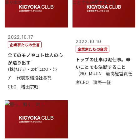
2022.10.17
2022.10.10
企業家たちの金言
企業家たちの金言
全てのモノやコトは人の心
トップの仕事は泥仕事。辛
が造り出す
いことでも決断すること
(株)ｶﾙﾁｭｱ・ｺﾝﾋﾞﾆｴﾝｽ・ｸﾗ
（株）MUJIN 最高経営責任
ﾌﾞ 代表取締役社長兼
者CEO 滝野一征
CEO 増田宗昭