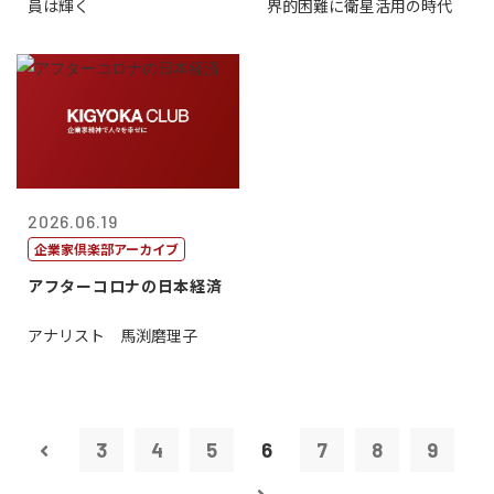
員は輝く
界的困難に衛星活用の時代
2026.06.19
企業家倶楽部アーカイブ
アフターコロナの日本経済
アナリスト 馬渕磨理子
3
4
5
6
7
8
9