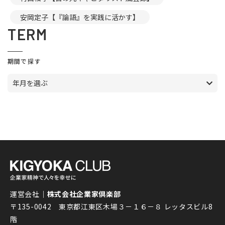
安岡定子【『論語』を実践に活かす】
TERM
期間で探す
年月を選ぶ
運営会社｜
株式会社企業家倶楽部
〒135-0042 東京都江東区木場３－１６－８ レッタスビル8
階