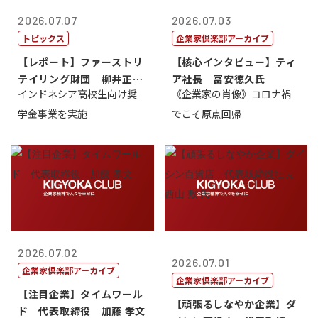
2026.07.07
2026.07.03
トピックス
企業家倶楽部アーカイブ
【レポート】ファーストリ
【核心インタビュー】ティ
テイリング財団 柳井正
ア社長 冨安徳久氏
インドネシア高校生向け奨
《企業家の肖像》コロナ禍
理事長
学金事業を実施
でこそ原点回帰
2026.07.02
2026.07.01
企業家倶楽部アーカイブ
企業家倶楽部アーカイブ
【注目企業】タイムワール
【頑張るしなやか企業】ダ
ド 代表取締役 加藤 孝文