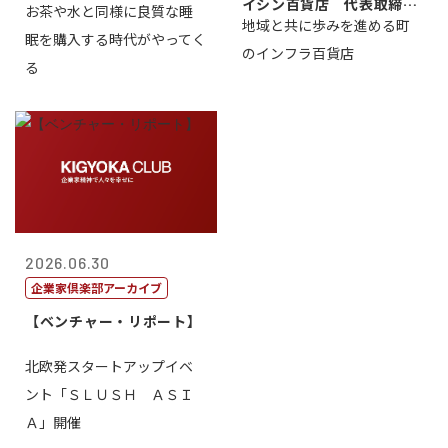
イシン百貨店 代表取締役
お茶や水と同様に良質な睡
地域と共に歩みを進める町
社長 西山 ...
眠を購入する時代がやってく
のインフラ百貨店
る
2026.06.30
企業家倶楽部アーカイブ
【ベンチャー・リポート】
北欧発スタートアップイベ
ント「ＳＬＵＳＨ ＡＳＩ
Ａ」開催