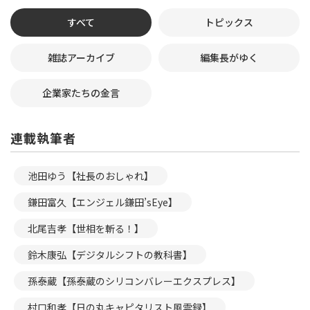
すべて
トピックス
雑誌アーカイブ
編集長がゆく
企業家たちの金言
連載執筆者
池田ゆう【社長のおしゃれ】
鎌田富久【エンジェル鎌田’sEye】
北尾吉孝【世相を斬る！】
鈴木康弘【デジタルシフトの教科書】
孫泰蔵【孫泰蔵のシリコンバレーエクスプレス】
村口和孝【日の丸キャピタリスト風雲録】