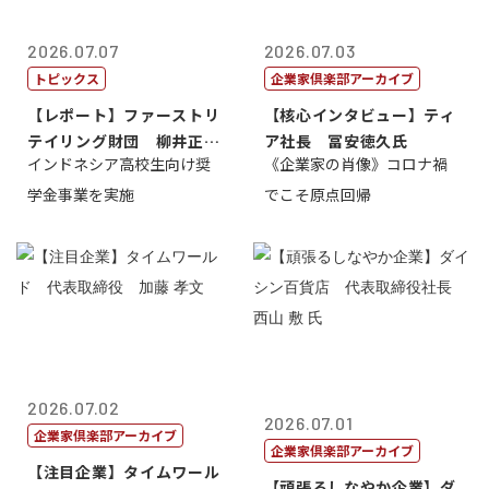
2026.07.07
2026.07.03
トピックス
企業家倶楽部アーカイブ
【レポート】ファーストリ
【核心インタビュー】ティ
テイリング財団 柳井正
ア社長 冨安徳久氏
インドネシア高校生向け奨
《企業家の肖像》コロナ禍
理事長
学金事業を実施
でこそ原点回帰
2026.07.02
2026.07.01
企業家倶楽部アーカイブ
企業家倶楽部アーカイブ
【注目企業】タイムワール
【頑張るしなやか企業】ダ