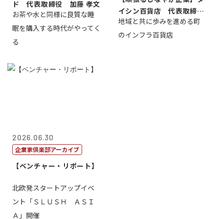
ド 代表取締役 加藤 孝文
イシン百貨店 代表取締役
お茶や水と同様に良質な睡
地域と共に歩みを進める町
社長 西山 ...
眠を購入する時代がやってく
のインフラ百貨店
る
2026.06.30
企業家倶楽部アーカイブ
【ベンチャー・リポート】
北欧発スタートアップイベ
ント「ＳＬＵＳＨ ＡＳＩ
Ａ」開催