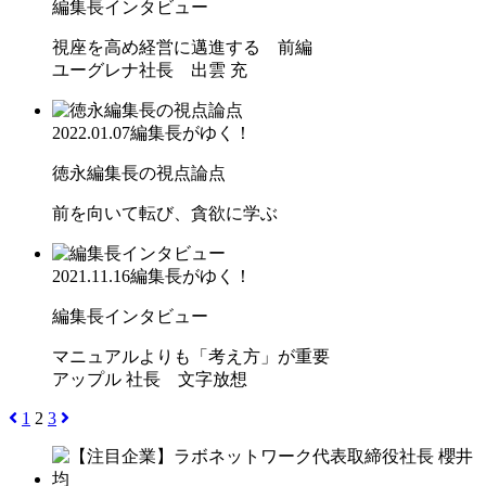
編集長インタビュー
視座を高め経営に邁進する 前編
ユーグレナ社長 出雲 充
2022.01.07
編集長がゆく！
徳永編集長の視点論点
前を向いて転び、貪欲に学ぶ
2021.11.16
編集長がゆく！
編集長インタビュー
マニュアルよりも「考え方」が重要
アップル 社長 文字放想
1
2
3