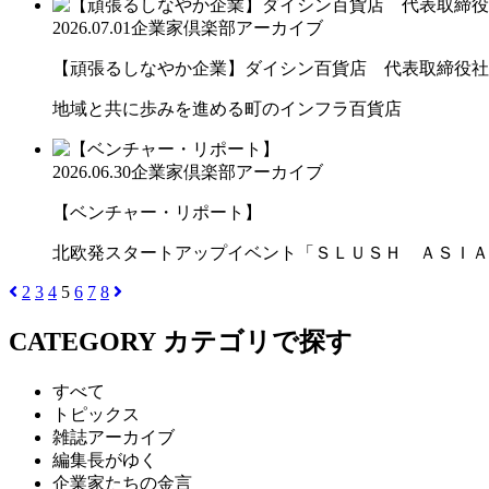
2026.07.01
企業家倶楽部アーカイブ
【頑張るしなやか企業】ダイシン百貨店 代表取締役社長 
地域と共に歩みを進める町のインフラ百貨店
2026.06.30
企業家倶楽部アーカイブ
【ベンチャー・リポート】
北欧発スタートアップイベント「ＳＬＵＳＨ ＡＳＩＡ
2
3
4
5
6
7
8
CATEGORY
カテゴリで探す
すべて
トピックス
雑誌アーカイブ
編集長がゆく
企業家たちの金言