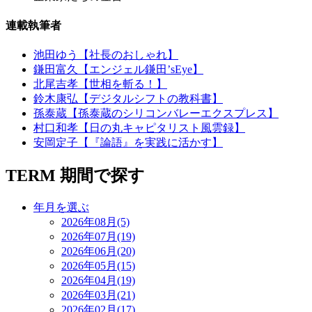
連載執筆者
池田ゆう【社長のおしゃれ】
鎌田富久【エンジェル鎌田’sEye】
北尾吉孝【世相を斬る！】
鈴木康弘【デジタルシフトの教科書】
孫泰蔵【孫泰蔵のシリコンバレーエクスプレス】
村口和孝【日の丸キャピタリスト風雲録】
安岡定子【『論語』を実践に活かす】
TERM
期間で探す
年月を選ぶ
2026年08月(5)
2026年07月(19)
2026年06月(20)
2026年05月(15)
2026年04月(19)
2026年03月(21)
2026年02月(17)