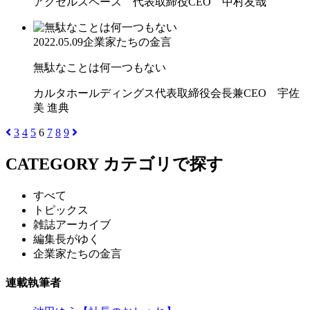
アクセルスペース 代表取締役CEO 中村友哉
2022.05.09
企業家たちの金言
無駄なことは何一つもない
カルタホールディングス代表取締役会長兼CEO 宇佐
美 進典
3
4
5
6
7
8
9
CATEGORY
カテゴリで探す
すべて
トピックス
雑誌アーカイブ
編集長がゆく
企業家たちの金言
連載執筆者