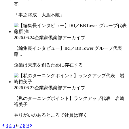
亮
「事之将成 大胆不敵」
2026.06.24
企業家倶楽部アーカイブ
【編集長インタビュー】IRI／BBTower グループ代表
藤...
企業は未来を創るために存在する
2026.06.23
企業家倶楽部アーカイブ
【私のターニングポイント】ランクアップ代表 岩崎
裕美子
やりがいのあるところで社員は輝く
3
4
5
6
7
8
9