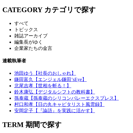
CATEGORY
カテゴリで探す
すべて
トピックス
雑誌アーカイブ
編集長がゆく
企業家たちの金言
連載執筆者
池田ゆう【社長のおしゃれ】
鎌田富久【エンジェル鎌田’sEye】
北尾吉孝【世相を斬る！】
鈴木康弘【デジタルシフトの教科書】
孫泰蔵【孫泰蔵のシリコンバレーエクスプレス】
村口和孝【日の丸キャピタリスト風雲録】
安岡定子【『論語』を実践に活かす】
TERM
期間で探す