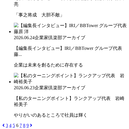
亮
「事之将成 大胆不敵」
2026.06.24
企業家倶楽部アーカイブ
【編集長インタビュー】IRI／BBTower グループ代表
藤...
企業は未来を創るために存在する
2026.06.23
企業家倶楽部アーカイブ
【私のターニングポイント】ランクアップ代表 岩崎
裕美子
やりがいのあるところで社員は輝く
3
4
5
6
7
8
9