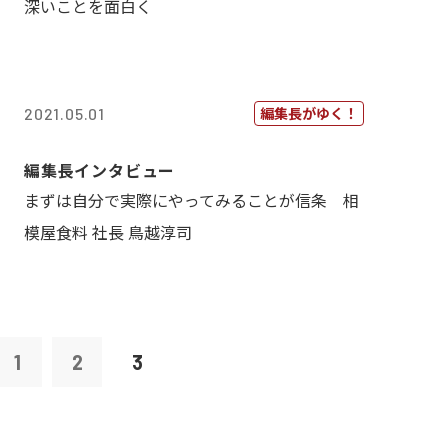
深いことを面白く
編集長がゆく！
2021.05.01
編集長インタビュー
まずは自分で実際にやってみることが信条 相
模屋食料 社長 鳥越淳司
1
2
3