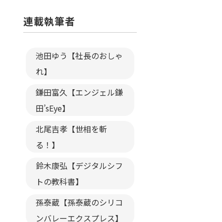
連載執筆者
池田ゆう【社長のおしゃ
れ】
鎌田富久【エンジェル鎌
田’sEye】
北尾吉孝【世相を斬
る！】
鈴木康弘【デジタルシフ
トの教科書】
孫泰蔵【孫泰蔵のシリコ
ンバレーエクスプレス】