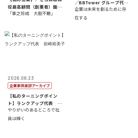
／BBTower グループ代表
役最高顧問（創業者）飯田
企業は未来を創るために存
藤...
「事之将成 大胆不敵」
亮
在する
2026.06.23
企業家倶楽部アーカイブ
【私のターニングポイン
ト】ランクアップ代表 岩
やりがいのあるところで社
崎裕美子
員は輝く