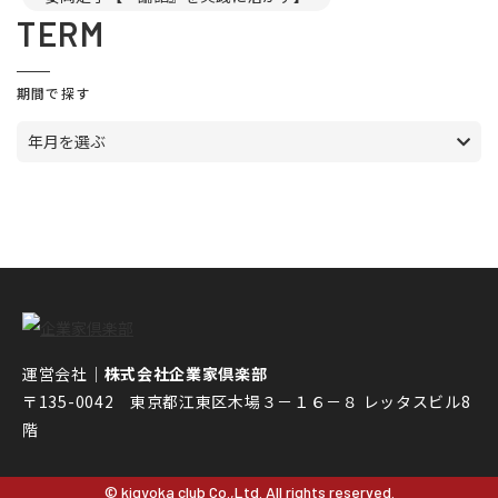
TERM
期間で探す
年月を選ぶ
運営会社｜
株式会社企業家倶楽部
〒135-0042 東京都江東区木場３－１６－８ レッタスビル8
階
© kigyoka club Co.,Ltd. All rights reserved.