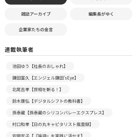
雑誌アーカイブ
編集長がゆく
企業家たちの金言
連載執筆者
池田ゆう【社長のおしゃれ】
鎌田富久【エンジェル鎌田’sEye】
北尾吉孝【世相を斬る！】
鈴木康弘【デジタルシフトの教科書】
孫泰蔵【孫泰蔵のシリコンバレーエクスプレス】
村口和孝【日の丸キャピタリスト風雲録】
安岡定子【『論語』を実践に活かす】