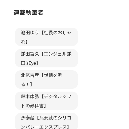
連載執筆者
池田ゆう【社長のおしゃ
れ】
鎌田富久【エンジェル鎌
田’sEye】
北尾吉孝【世相を斬
る！】
鈴木康弘【デジタルシフ
トの教科書】
孫泰蔵【孫泰蔵のシリコ
ンバレーエクスプレス】