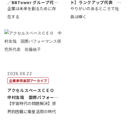
／BBTower グループ代表
ト】ランクアップ代表 岩
企業は未来を創るために存
やりがいのあるところで社
藤...
崎裕美子
在する
員は輝く
2026.06.22
企業家倶楽部アーカイブ
アクセルスペースＣＥＯ
中村友哉 国際パフォーマ
【宇宙時代の問題解決】世
ンス研究所代...
界的困難に衛星活用の時代