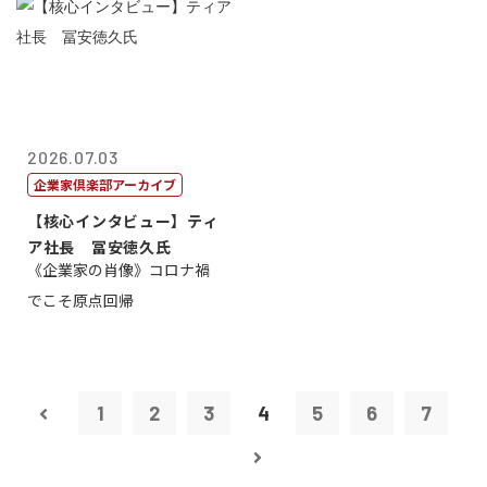
2026.07.03
企業家倶楽部アーカイブ
【核心インタビュー】ティ
ア社長 冨安徳久氏
《企業家の肖像》コロナ禍
でこそ原点回帰
1
2
3
4
5
6
7