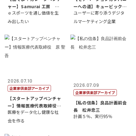
ャー】Samurai 工房 代
ーへの道】キュービック代
ｅスポーツを通し価値を生
ユーザーに寄り添うデジタ
表取締...
表取締役CE...
み出したい
ルマーケティング企業
2026.07.10
2026.07.09
企業家倶楽部アーカイブ
企業家倶楽部アーカイブ
【スタートアップベンチャ
【私の信条】良品計画前会
ー】情報医療代表取締役
長 松井忠三
医療をデータ化し健康な社
原 聖吾
計画５％、実行95％
会を作る