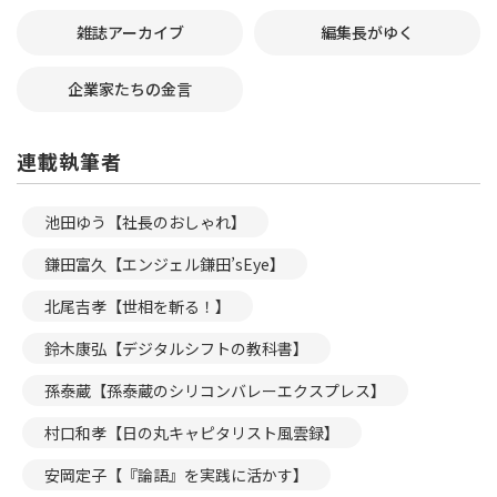
雑誌アーカイブ
編集長がゆく
企業家たちの金言
連載執筆者
池田ゆう【社長のおしゃれ】
鎌田富久【エンジェル鎌田’sEye】
北尾吉孝【世相を斬る！】
鈴木康弘【デジタルシフトの教科書】
孫泰蔵【孫泰蔵のシリコンバレーエクスプレス】
村口和孝【日の丸キャピタリスト風雲録】
安岡定子【『論語』を実践に活かす】