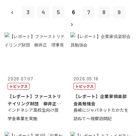
3
4
5
6
7
8
9
2026.07.07
2026.05.16
トピックス
トピックス
【レポート】ファーストリ
【レポート】企業家倶楽部
テイリング財団 柳井正
会員勉強会
インドネシア高校生向け奨
長崎にジャパネットたかたを
理事長
学金事業を実施
訪ねて～視察訪問記