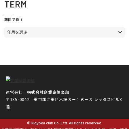
TERM
期間で探す
年月を選ぶ
運営会社｜
株式会社企業家倶楽部
〒135-0042 東京都江東区木場３－１６－８ レッタスビル8
階
© kigyoka club Co.,Ltd. All rights reserved.