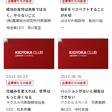
企業家たちの金言
企業家たちの金言
成功の反対は失敗ではな
相手をリスペクトすること
く、やらないこと
が大切
(株)農業総合研究所代表取締
はせがわ相談役 長谷川裕
役会長CEO 及川智正
一
2022.05.23
2022.05.16
企業家たちの金言
企業家たちの金言
仕組みを変えれば、世界は
パッションがないと経営は
もっと良くなる
できない
ラクスル代表取締役社長
アクセルスペース 代表取締
CEO 松本恭攝
役CEO 中村友哉