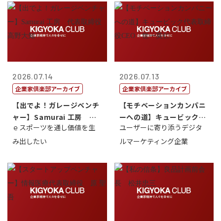
2026.07.14
2026.07.13
企業家倶楽部アーカイブ
企業家倶楽部アーカイブ
【出でよ！ガレージベンチ
【モチベーションカンパニ
ャー】Samurai 工房 代
ーへの道】キュービック代
ｅスポーツを通し価値を生
ユーザーに寄り添うデジタ
表取締...
表取締役CE...
み出したい
ルマーケティング企業