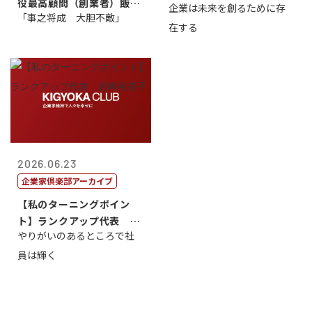
役最高顧問（創業者）飯田
企業は未来を創るために存
藤...
「事之将成 大胆不敵」
亮
在する
2026.06.23
企業家倶楽部アーカイブ
【私のターニングポイン
ト】ランクアップ代表 岩
やりがいのあるところで社
崎裕美子
員は輝く