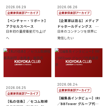
2026.06.29
2026.06.26
企業家倶楽部アーカイブ
企業家倶楽部アーカイブ
【ベンチャー・リポート】
【企業家は語る】メディア
アクセルスペース
ドゥホールディングス 代
日本初の量産衛星打ち上げ
日本のコンテンツを世界に
表取締役社長...
へ
発信したい
2026.06.24
2026.06.25
企業家倶楽部アーカイブ
企業家倶楽部アーカイブ
【編集長インタビュー】IRI
【私の信条】／セコム取締
／BBTower グループ代表