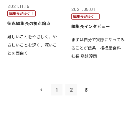
2021.11.15
2021.05.01
編集長がゆく！
編集長がゆく！
徳永編集長の視点論点
編集長インタビュー
難しいことをやさしく、や
まずは自分で実際にやってみ
さしいことを深く、深いこ
ることが信条 相模屋食料
とを面白く
社長 鳥越淳司
1
2
3