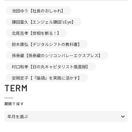
池田ゆう【社長のおしゃれ】
鎌田富久【エンジェル鎌田’sEye】
北尾吉孝【世相を斬る！】
鈴木康弘【デジタルシフトの教科書】
孫泰蔵【孫泰蔵のシリコンバレーエクスプレス】
村口和孝【日の丸キャピタリスト風雲録】
安岡定子【『論語』を実践に活かす】
TERM
期間で探す
年月を選ぶ