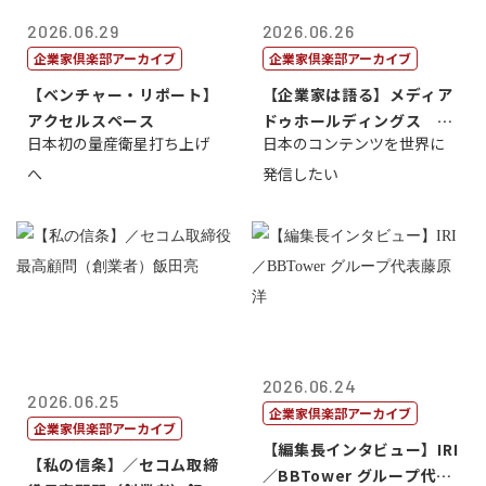
2026.06.29
2026.06.26
企業家倶楽部アーカイブ
企業家倶楽部アーカイブ
【ベンチャー・リポート】
【企業家は語る】メディア
アクセルスペース
ドゥホールディングス 代
日本初の量産衛星打ち上げ
日本のコンテンツを世界に
表取締役社長...
へ
発信したい
2026.06.24
2026.06.25
企業家倶楽部アーカイブ
企業家倶楽部アーカイブ
【編集長インタビュー】IRI
【私の信条】／セコム取締
／BBTower グループ代表