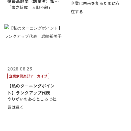
役最高顧問（創業者）飯田
企業は未来を創るために存
藤...
「事之将成 大胆不敵」
亮
在する
2026.06.23
企業家倶楽部アーカイブ
【私のターニングポイン
ト】ランクアップ代表 岩
やりがいのあるところで社
崎裕美子
員は輝く