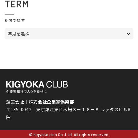
TERM
期間で探す
年月を選ぶ
運営会社｜
株式会社企業家倶楽部
〒135-0042 東京都江東区木場３－１６－８ レッタスビル8
階
© kigyoka club Co.,Ltd. All rights reserved.