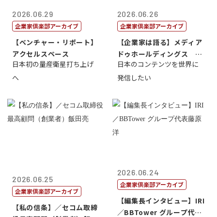
2026.06.29
2026.06.26
企業家倶楽部アーカイブ
企業家倶楽部アーカイブ
【ベンチャー・リポート】
【企業家は語る】メディア
アクセルスペース
ドゥホールディングス 代
日本初の量産衛星打ち上げ
日本のコンテンツを世界に
表取締役社長...
へ
発信したい
2026.06.24
2026.06.25
企業家倶楽部アーカイブ
企業家倶楽部アーカイブ
【編集長インタビュー】IRI
【私の信条】／セコム取締
／BBTower グループ代表