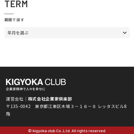
TERM
期間で探す
年月を選ぶ
運営会社｜
株式会社企業家倶楽部
〒135-0042 東京都江東区木場３－１６－８ レッタスビル8
階
© kigyoka club Co.,Ltd. All rights reserved.