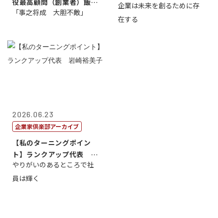
役最高顧問（創業者）飯田
企業は未来を創るために存
藤...
「事之将成 大胆不敵」
亮
在する
2026.06.23
企業家倶楽部アーカイブ
【私のターニングポイン
ト】ランクアップ代表 岩
やりがいのあるところで社
崎裕美子
員は輝く