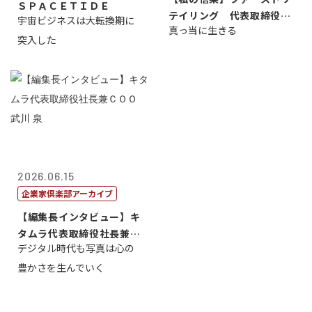
ＳＰＡＣＥＴＩＤＥ
テイリング 代表取締役会
宇宙ビジネスは大転換期に
真っ当に生きる
長兼社長 柳...
突入した
2026.06.15
企業家倶楽部アーカイブ
【編集長インタビュー】キ
タムラ代表取締役社長兼Ｃ
デジタル時代も写真は心の
ＯＯ 武川 ...
豊かさを生んでいく