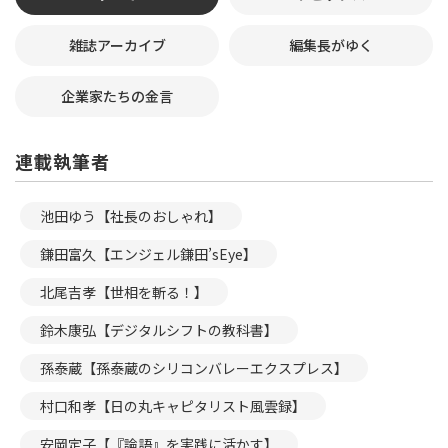
雑誌アーカイブ
編集長がゆく
企業家たちの金言
連載執筆者
池田ゆう【社長のおしゃれ】
鎌田富久【エンジェル鎌田’sEye】
北尾吉孝【世相を斬る！】
鈴木康弘【デジタルシフトの教科書】
孫泰蔵【孫泰蔵のシリコンバレーエクスプレス】
村口和孝【日の丸キャピタリスト風雲録】
安岡定子【『論語』を実践に活かす】