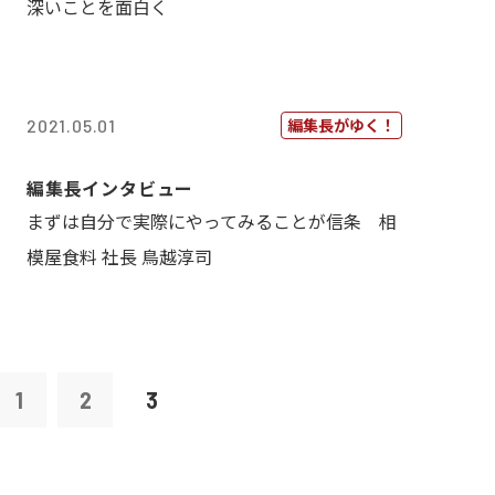
深いことを面白く
編集長がゆく！
2021.05.01
編集長インタビュー
まずは自分で実際にやってみることが信条 相
模屋食料 社長 鳥越淳司
1
2
3