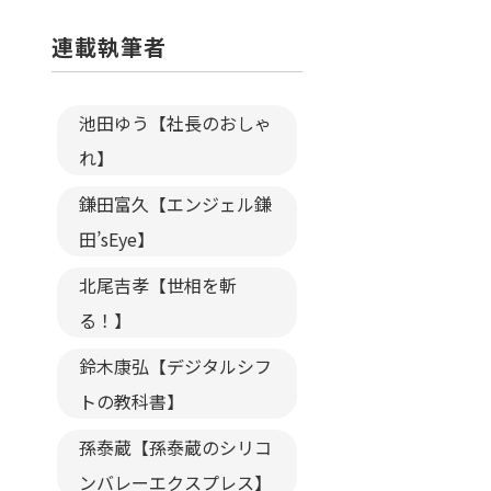
連載執筆者
池田ゆう【社長のおしゃ
れ】
鎌田富久【エンジェル鎌
田’sEye】
北尾吉孝【世相を斬
る！】
鈴木康弘【デジタルシフ
トの教科書】
孫泰蔵【孫泰蔵のシリコ
ンバレーエクスプレス】