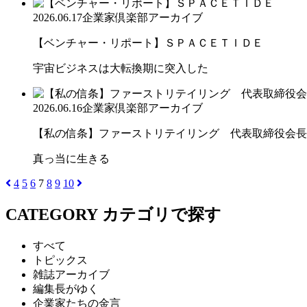
2026.06.17
企業家倶楽部アーカイブ
【ベンチャー・リポート】ＳＰＡＣＥＴＩＤＥ
宇宙ビジネスは大転換期に突入した
2026.06.16
企業家倶楽部アーカイブ
【私の信条】ファーストリテイリング 代表取締役会長兼
真っ当に生きる
4
5
6
7
8
9
10
CATEGORY
カテゴリで探す
すべて
トピックス
雑誌アーカイブ
編集長がゆく
企業家たちの金言