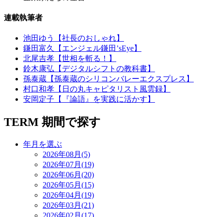
連載執筆者
池田ゆう【社長のおしゃれ】
鎌田富久【エンジェル鎌田’sEye】
北尾吉孝【世相を斬る！】
鈴木康弘【デジタルシフトの教科書】
孫泰蔵【孫泰蔵のシリコンバレーエクスプレス】
村口和孝【日の丸キャピタリスト風雲録】
安岡定子【『論語』を実践に活かす】
TERM
期間で探す
年月を選ぶ
2026年08月(5)
2026年07月(19)
2026年06月(20)
2026年05月(15)
2026年04月(19)
2026年03月(21)
2026年02月(17)