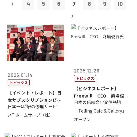
4
5
6
7
8
9
10
2025.12.26
2026.01.14
トピックス
トピックス
【ビジネスレポート】
【イベント・レポート】日
Freewill CEO 麻場俊行
本サブスクリプションビジ
日本の伝統文化発信基地
氏
日本一は“家の修理サービ
ネス大賞20...
「Telling Cafe & Gallery」
ス” ホームサーブ（株）
オープン