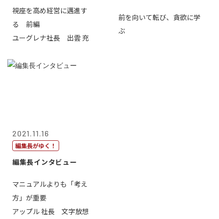
視座を高め経営に邁進す
前を向いて転び、貪欲に学
る 前編
ぶ
ユーグレナ社長 出雲 充
2021.11.16
編集長がゆく！
編集長インタビュー
マニュアルよりも「考え
方」が重要
アップル 社長 文字放想