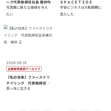
ーク代表取締役社長 櫻井均
ＳＰＡＣＥＴＩＤＥ
写真館に新たな価値を与え
宇宙ビジネスは大転換期に
たい
突入した
2026.06.16
企業家倶楽部アーカイブ
【私の信条】ファーストリ
テイリング 代表取締役会
真っ当に生きる
長兼社長 柳...