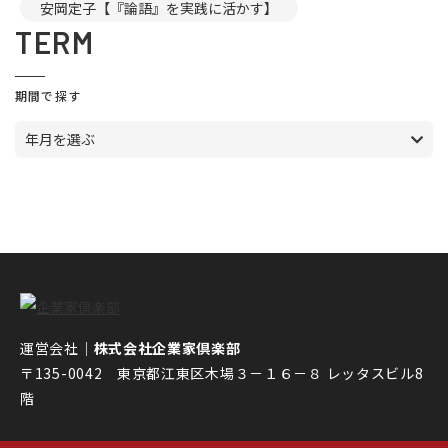
安岡定子【『論語』を実践に活かす】
TERM
期間で探す
年月を選ぶ
運営会社｜
株式会社企業家倶楽部
〒135-0042 東京都江東区木場３－１６－８ レッタスビル8
階