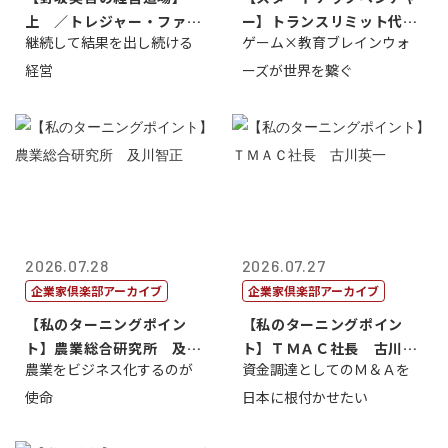
上 ／トレジャー・ファク
ー】トランスリミット代表
継続して結果を出し続ける
ゲーム×教育ブレインウォ
トリー社長野坂...
取締役社長 ...
経営
ーズが世界を繋ぐ
2026.07.28
2026.07.27
企業家倶楽部アーカイブ
企業家倶楽部アーカイブ
【私のターニングポイン
【私のターニングポイン
ト】農業総合研究所 及川
ト】ＴＭＡＣ社長 古川英
農業をビジネス化するのが
資金調達としてのＭ＆Ａを
智正
一
使命
日本に根付かせたい