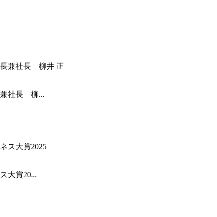
社長 柳...
賞20...