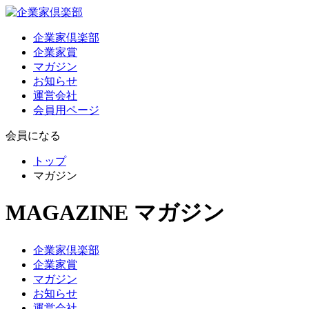
企業家倶楽部
企業家賞
マガジン
お知らせ
運営会社
会員用ページ
会員になる
トップ
マガジン
MAGAZINE
マガジン
企業家倶楽部
企業家賞
マガジン
お知らせ
運営会社