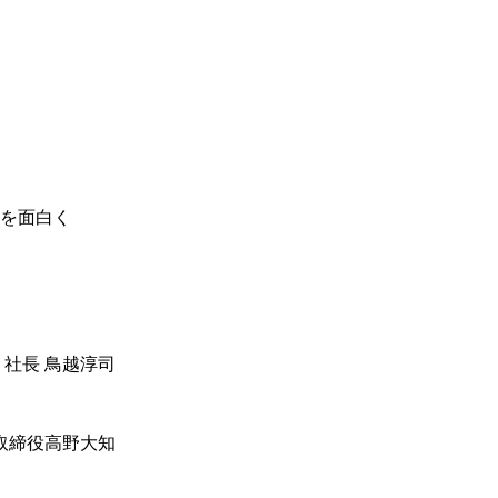
を面白く
 社長 鳥越淳司