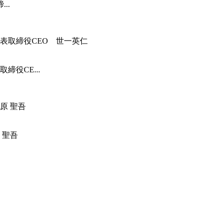
..
役CE...
 聖吾