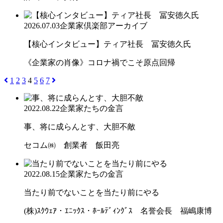
2026.07.03
企業家倶楽部アーカイブ
【核心インタビュー】ティア社長 冨安徳久氏
《企業家の肖像》コロナ禍でこそ原点回帰
1
2
3
4
5
6
7
2022.08.22
企業家たちの金言
事、将に成らんとす、大胆不敵
セコム㈱ 創業者 飯田亮
2022.08.15
企業家たちの金言
当たり前でないことを当たり前にやる
(株)ｽｸｳｪｱ・ｴﾆｯｸｽ・ﾎｰﾙﾃﾞｨﾝｸﾞｽ 名誉会長 福嶋康博