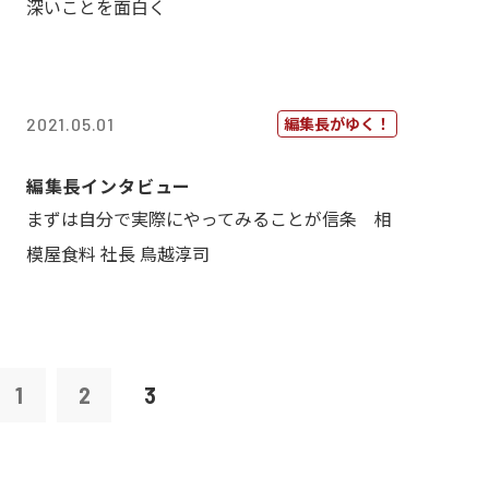
深いことを面白く
編集長がゆく！
2021.05.01
編集長インタビュー
まずは自分で実際にやってみることが信条 相
模屋食料 社長 鳥越淳司
1
2
3