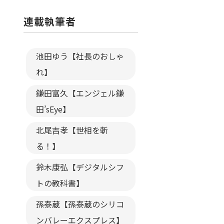
連載執筆者
池田ゆう【社長のおしゃ
れ】
鎌田富久【エンジェル鎌
田’sEye】
北尾吉孝【世相を斬
る！】
鈴木康弘【デジタルシフ
トの教科書】
孫泰蔵【孫泰蔵のシリコ
ンバレーエクスプレス】