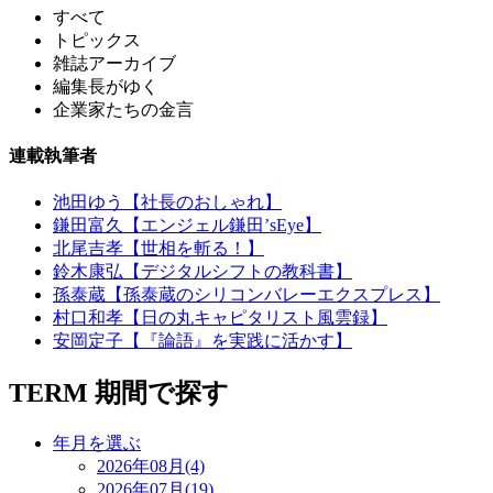
すべて
トピックス
雑誌アーカイブ
編集長がゆく
企業家たちの金言
連載執筆者
池田ゆう【社長のおしゃれ】
鎌田富久【エンジェル鎌田’sEye】
北尾吉孝【世相を斬る！】
鈴木康弘【デジタルシフトの教科書】
孫泰蔵【孫泰蔵のシリコンバレーエクスプレス】
村口和孝【日の丸キャピタリスト風雲録】
安岡定子【『論語』を実践に活かす】
TERM
期間で探す
年月を選ぶ
2026年08月(4)
2026年07月(19)